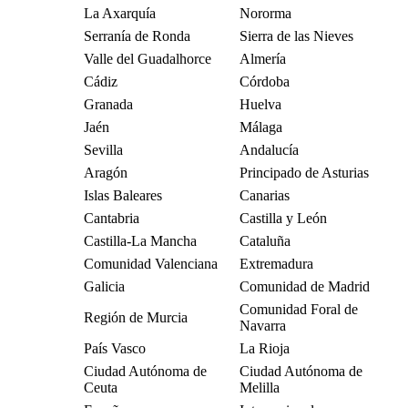
La Axarquía
Nororma
Serranía de Ronda
Sierra de las Nieves
Valle del Guadalhorce
Almería
Cádiz
Córdoba
Granada
Huelva
Jaén
Málaga
Sevilla
Andalucía
Aragón
Principado de Asturias
Islas Baleares
Canarias
Cantabria
Castilla y León
Castilla-La Mancha
Cataluña
Comunidad Valenciana
Extremadura
Galicia
Comunidad de Madrid
Comunidad Foral de
Región de Murcia
Navarra
País Vasco
La Rioja
Ciudad Autónoma de
Ciudad Autónoma de
Ceuta
Melilla