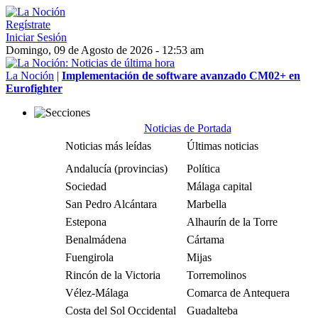
Regístrate
Iniciar Sesión
Domingo, 09 de Agosto de 2026 - 12:53 am
La Noción
|
Implementación de software avanzado CM02+ en
Eurofighter
Noticias de Portada
Noticias más leídas
Últimas noticias
Andalucía (provincias)
Política
Sociedad
Málaga capital
San Pedro Alcántara
Marbella
Estepona
Alhaurín de la Torre
Benalmádena
Cártama
Fuengirola
Mijas
Rincón de la Victoria
Torremolinos
Vélez-Málaga
Comarca de Antequera
Costa del Sol Occidental
Guadalteba