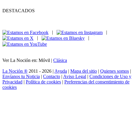
DESTACADOS
|
|
|
|
Ver La Noción en: Móvil |
Clásica
La Noción ®
2011 - 2026 |
Ayuda
|
Mapa del sitio
|
Quienes somos
|
Envíanos tu Noticia
|
Contacto
|
Aviso Legal
|
Condiciones de Uso y
Privacidad
|
Política de cookies
|
Preferencias del consentimiento de
cookies