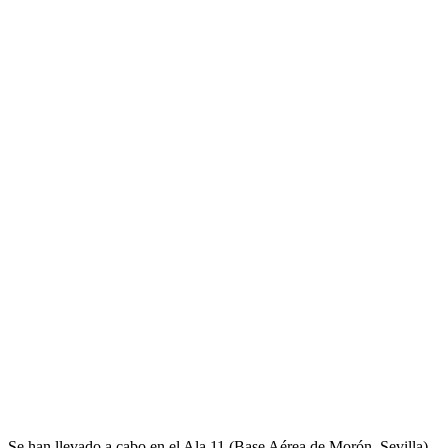
Se han llevado a cabo en el Ala 11 (Base Aérea de Morón, Sevilla)