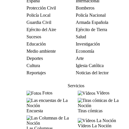
España
Internacional
Protección Civil
Bomberos
Policía Local
Policía Nacional
Guardia Civil
Armada Española
Ejército del Aire
Ejército de Tierra
Sucesos
Salud
Educación
Investigación
Medio ambiente
Economía
Deportes
Arte
Cultura
Iglesia Católica
Reportajes
Noticias del lector
Servicios
Fotos
Vídeos
Encuesta
Tiras cómicas
Vídeos La Noción
Las Columnas