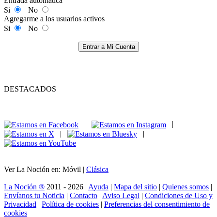
Entrada automática
Si
No
Agregarme a los usuarios activos
Si
No
Entrar a Mi Cuenta
DESTACADOS
|
|
|
|
Ver La Noción en: Móvil |
Clásica
La Noción ®
2011 - 2026 |
Ayuda
|
Mapa del sitio
|
Quienes somos
|
Envíanos tu Noticia
|
Contacto
|
Aviso Legal
|
Condiciones de Uso y
Privacidad
|
Política de cookies
|
Preferencias del consentimiento de
cookies