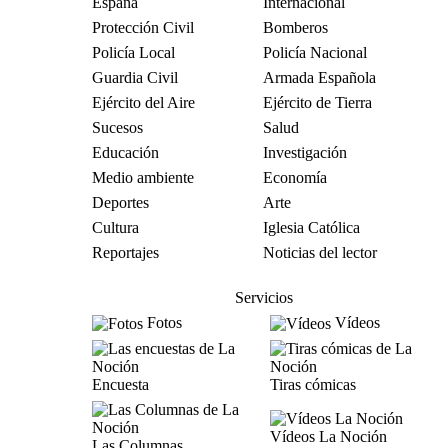
España
Internacional
Protección Civil
Bomberos
Policía Local
Policía Nacional
Guardia Civil
Armada Española
Ejército del Aire
Ejército de Tierra
Sucesos
Salud
Educación
Investigación
Medio ambiente
Economía
Deportes
Arte
Cultura
Iglesia Católica
Reportajes
Noticias del lector
Servicios
Fotos
Vídeos
Encuesta
Tiras cómicas
Vídeos La Noción
Las Columnas