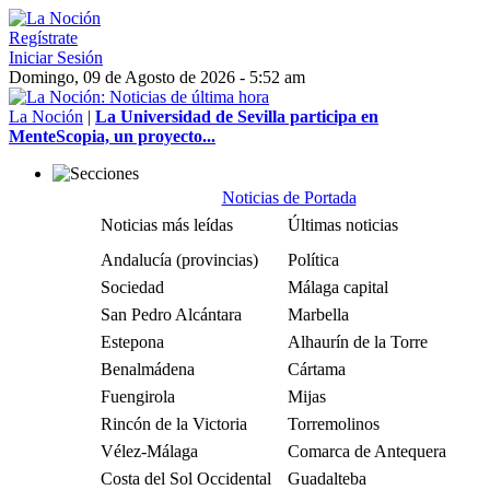
Regístrate
Iniciar Sesión
Domingo, 09 de Agosto de 2026 - 5:52 am
La Noción
|
La Universidad de Sevilla participa en
MenteScopia, un proyecto...
Noticias de Portada
Noticias más leídas
Últimas noticias
Andalucía (provincias)
Política
Sociedad
Málaga capital
San Pedro Alcántara
Marbella
Estepona
Alhaurín de la Torre
Benalmádena
Cártama
Fuengirola
Mijas
Rincón de la Victoria
Torremolinos
Vélez-Málaga
Comarca de Antequera
Costa del Sol Occidental
Guadalteba