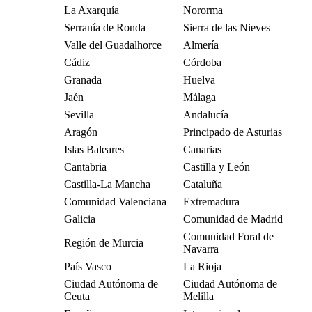
La Axarquía
Nororma
Serranía de Ronda
Sierra de las Nieves
Valle del Guadalhorce
Almería
Cádiz
Córdoba
Granada
Huelva
Jaén
Málaga
Sevilla
Andalucía
Aragón
Principado de Asturias
Islas Baleares
Canarias
Cantabria
Castilla y León
Castilla-La Mancha
Cataluña
Comunidad Valenciana
Extremadura
Galicia
Comunidad de Madrid
Comunidad Foral de
Región de Murcia
Navarra
País Vasco
La Rioja
Ciudad Autónoma de
Ciudad Autónoma de
Ceuta
Melilla