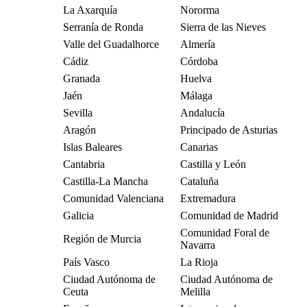
La Axarquía
Nororma
Serranía de Ronda
Sierra de las Nieves
Valle del Guadalhorce
Almería
Cádiz
Córdoba
Granada
Huelva
Jaén
Málaga
Sevilla
Andalucía
Aragón
Principado de Asturias
Islas Baleares
Canarias
Cantabria
Castilla y León
Castilla-La Mancha
Cataluña
Comunidad Valenciana
Extremadura
Galicia
Comunidad de Madrid
Comunidad Foral de
Región de Murcia
Navarra
País Vasco
La Rioja
Ciudad Autónoma de
Ciudad Autónoma de
Ceuta
Melilla