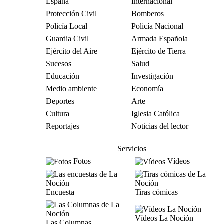
España
Internacional
Protección Civil
Bomberos
Policía Local
Policía Nacional
Guardia Civil
Armada Española
Ejército del Aire
Ejército de Tierra
Sucesos
Salud
Educación
Investigación
Medio ambiente
Economía
Deportes
Arte
Cultura
Iglesia Católica
Reportajes
Noticias del lector
Servicios
Fotos
Vídeos
Encuesta
Tiras cómicas
Vídeos La Noción
Las Columnas