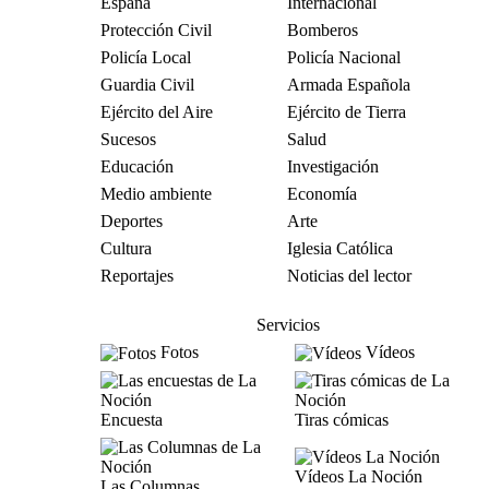
España
Internacional
Protección Civil
Bomberos
Policía Local
Policía Nacional
Guardia Civil
Armada Española
Ejército del Aire
Ejército de Tierra
Sucesos
Salud
Educación
Investigación
Medio ambiente
Economía
Deportes
Arte
Cultura
Iglesia Católica
Reportajes
Noticias del lector
Servicios
Fotos
Vídeos
Encuesta
Tiras cómicas
Vídeos La Noción
Las Columnas