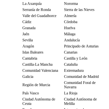
La Axarquía
Nororma
Serranía de Ronda
Sierra de las Nieves
Valle del Guadalhorce
Almería
Cádiz
Córdoba
Granada
Huelva
Jaén
Málaga
Sevilla
Andalucía
Aragón
Principado de Asturias
Islas Baleares
Canarias
Cantabria
Castilla y León
Castilla-La Mancha
Cataluña
Comunidad Valenciana
Extremadura
Galicia
Comunidad de Madrid
Comunidad Foral de
Región de Murcia
Navarra
País Vasco
La Rioja
Ciudad Autónoma de
Ciudad Autónoma de
Ceuta
Melilla