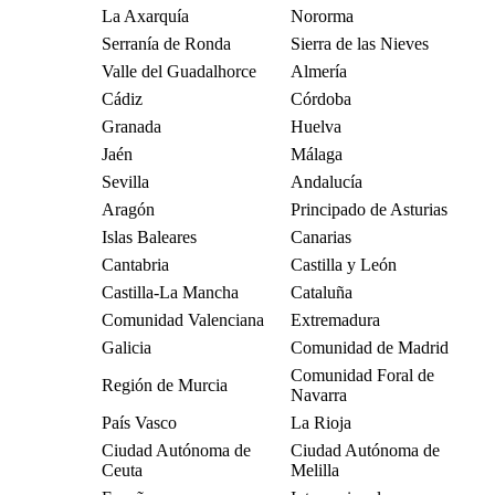
La Axarquía
Nororma
Serranía de Ronda
Sierra de las Nieves
Valle del Guadalhorce
Almería
Cádiz
Córdoba
Granada
Huelva
Jaén
Málaga
Sevilla
Andalucía
Aragón
Principado de Asturias
Islas Baleares
Canarias
Cantabria
Castilla y León
Castilla-La Mancha
Cataluña
Comunidad Valenciana
Extremadura
Galicia
Comunidad de Madrid
Comunidad Foral de
Región de Murcia
Navarra
País Vasco
La Rioja
Ciudad Autónoma de
Ciudad Autónoma de
Ceuta
Melilla