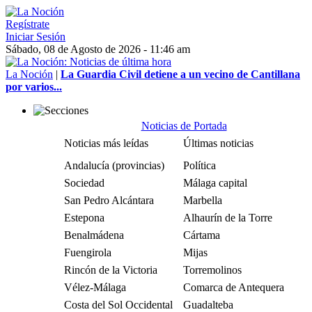
Regístrate
Iniciar Sesión
Sábado, 08 de Agosto de 2026 - 11:46 am
La Noción
|
La Guardia Civil detiene a un vecino de Cantillana
por varios...
Noticias de Portada
Noticias más leídas
Últimas noticias
Andalucía (provincias)
Política
Sociedad
Málaga capital
San Pedro Alcántara
Marbella
Estepona
Alhaurín de la Torre
Benalmádena
Cártama
Fuengirola
Mijas
Rincón de la Victoria
Torremolinos
Vélez-Málaga
Comarca de Antequera
Costa del Sol Occidental
Guadalteba