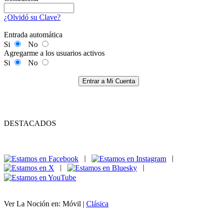
¿Olvidó su Clave?
Entrada automática
Si
No
Agregarme a los usuarios activos
Si
No
Entrar a Mi Cuenta
DESTACADOS
|
|
|
|
Ver La Noción en: Móvil |
Clásica