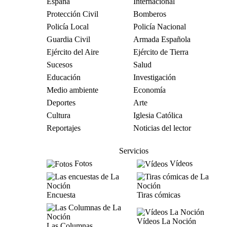
España
Internacional
Protección Civil
Bomberos
Policía Local
Policía Nacional
Guardia Civil
Armada Española
Ejército del Aire
Ejército de Tierra
Sucesos
Salud
Educación
Investigación
Medio ambiente
Economía
Deportes
Arte
Cultura
Iglesia Católica
Reportajes
Noticias del lector
Servicios
Fotos
Vídeos
Encuesta
Tiras cómicas
Vídeos La Noción
Las Columnas