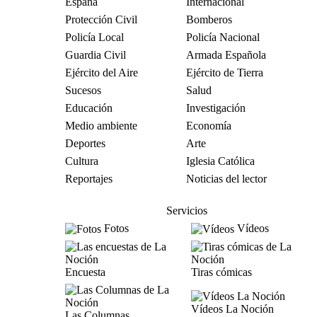
España
Internacional
Protección Civil
Bomberos
Policía Local
Policía Nacional
Guardia Civil
Armada Española
Ejército del Aire
Ejército de Tierra
Sucesos
Salud
Educación
Investigación
Medio ambiente
Economía
Deportes
Arte
Cultura
Iglesia Católica
Reportajes
Noticias del lector
Servicios
Fotos
Vídeos
Encuesta
Tiras cómicas
Vídeos La Noción
Las Columnas