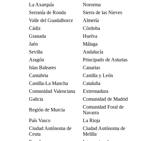
La Axarquía
Nororma
Serranía de Ronda
Sierra de las Nieves
Valle del Guadalhorce
Almería
Cádiz
Córdoba
Granada
Huelva
Jaén
Málaga
Sevilla
Andalucía
Aragón
Principado de Asturias
Islas Baleares
Canarias
Cantabria
Castilla y León
Castilla-La Mancha
Cataluña
Comunidad Valenciana
Extremadura
Galicia
Comunidad de Madrid
Comunidad Foral de
Región de Murcia
Navarra
País Vasco
La Rioja
Ciudad Autónoma de
Ciudad Autónoma de
Ceuta
Melilla