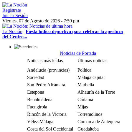
Regístrate
Iniciar Sesión
Viernes, 07 de Agosto de 2026 - 7:59 pm
La Noción
|
Fiesta lúdico deportiva para celebrar la apertura
del Centro...
Noticias de Portada
Noticias más leídas
Últimas noticias
Andalucía (provincias)
Política
Sociedad
Málaga capital
San Pedro Alcántara
Marbella
Estepona
Alhaurín de la Torre
Benalmádena
Cártama
Fuengirola
Mijas
Rincón de la Victoria
Torremolinos
Vélez-Málaga
Comarca de Antequera
Costa del Sol Occidental
Guadalteba