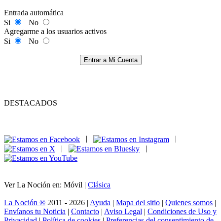
Entrada automática
Si
No
Agregarme a los usuarios activos
Si
No
Entrar a Mi Cuenta
DESTACADOS
|
|
|
|
Ver La Noción en: Móvil |
Clásica
La Noción ®
2011 - 2026 |
Ayuda
|
Mapa del sitio
|
Quienes somos
|
Envíanos tu Noticia
|
Contacto
|
Aviso Legal
|
Condiciones de Uso y
Privacidad
|
Política de cookies
|
Preferencias del consentimiento de