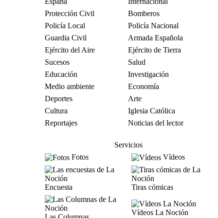
España
Internacional
Protección Civil
Bomberos
Policía Local
Policía Nacional
Guardia Civil
Armada Española
Ejército del Aire
Ejército de Tierra
Sucesos
Salud
Educación
Investigación
Medio ambiente
Economía
Deportes
Arte
Cultura
Iglesia Católica
Reportajes
Noticias del lector
Servicios
Fotos
Vídeos
Encuesta
Tiras cómicas
Vídeos La Noción
Las Columnas