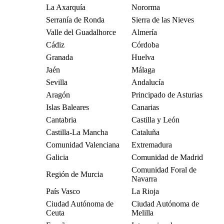
La Axarquía
Nororma
Serranía de Ronda
Sierra de las Nieves
Valle del Guadalhorce
Almería
Cádiz
Córdoba
Granada
Huelva
Jaén
Málaga
Sevilla
Andalucía
Aragón
Principado de Asturias
Islas Baleares
Canarias
Cantabria
Castilla y León
Castilla-La Mancha
Cataluña
Comunidad Valenciana
Extremadura
Galicia
Comunidad de Madrid
Comunidad Foral de
Región de Murcia
Navarra
País Vasco
La Rioja
Ciudad Autónoma de
Ciudad Autónoma de
Ceuta
Melilla