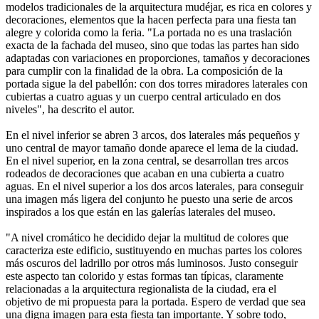
modelos tradicionales de la arquitectura mudéjar, es rica en colores y
decoraciones, elementos que la hacen perfecta para una fiesta tan
alegre y colorida como la feria. "La portada no es una traslación
exacta de la fachada del museo, sino que todas las partes han sido
adaptadas con variaciones en proporciones, tamaños y decoraciones
para cumplir con la finalidad de la obra. La composición de la
portada sigue la del pabellón: con dos torres miradores laterales con
cubiertas a cuatro aguas y un cuerpo central articulado en dos
niveles", ha descrito el autor.
En el nivel inferior se abren 3 arcos, dos laterales más pequeños y
uno central de mayor tamaño donde aparece el lema de la ciudad.
En el nivel superior, en la zona central, se desarrollan tres arcos
rodeados de decoraciones que acaban en una cubierta a cuatro
aguas. En el nivel superior a los dos arcos laterales, para conseguir
una imagen más ligera del conjunto he puesto una serie de arcos
inspirados a los que están en las galerías laterales del museo.
"A nivel cromático he decidido dejar la multitud de colores que
caracteriza este edificio, sustituyendo en muchas partes los colores
más oscuros del ladrillo por otros más luminosos. Justo conseguir
este aspecto tan colorido y estas formas tan típicas, claramente
relacionadas a la arquitectura regionalista de la ciudad, era el
objetivo de mi propuesta para la portada. Espero de verdad que sea
una digna imagen para esta fiesta tan importante. Y sobre todo,