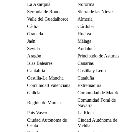
La Axarquía
Nororma
Serranía de Ronda
Sierra de las Nieves
Valle del Guadalhorce
Almería
Cádiz
Córdoba
Granada
Huelva
Jaén
Málaga
Sevilla
Andalucía
Aragón
Principado de Asturias
Islas Baleares
Canarias
Cantabria
Castilla y León
Castilla-La Mancha
Cataluña
Comunidad Valenciana
Extremadura
Galicia
Comunidad de Madrid
Comunidad Foral de
Región de Murcia
Navarra
País Vasco
La Rioja
Ciudad Autónoma de
Ciudad Autónoma de
Ceuta
Melilla