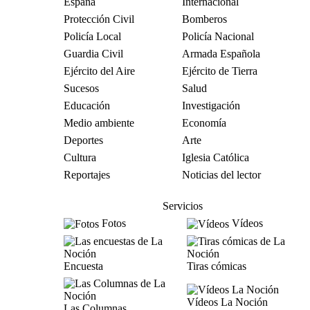
España
Internacional
Protección Civil
Bomberos
Policía Local
Policía Nacional
Guardia Civil
Armada Española
Ejército del Aire
Ejército de Tierra
Sucesos
Salud
Educación
Investigación
Medio ambiente
Economía
Deportes
Arte
Cultura
Iglesia Católica
Reportajes
Noticias del lector
Servicios
Fotos
Vídeos
Encuesta
Tiras cómicas
Vídeos La Noción
Las Columnas