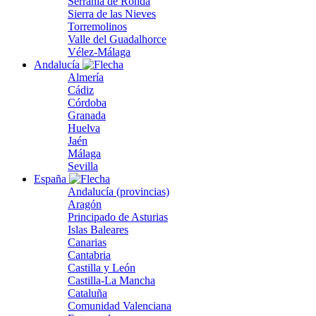
Serranía de Ronda
Sierra de las Nieves
Torremolinos
Valle del Guadalhorce
Vélez-Málaga
Andalucía
Almería
Cádiz
Córdoba
Granada
Huelva
Jaén
Málaga
Sevilla
España
Andalucía (provincias)
Aragón
Principado de Asturias
Islas Baleares
Canarias
Cantabria
Castilla y León
Castilla-La Mancha
Cataluña
Comunidad Valenciana