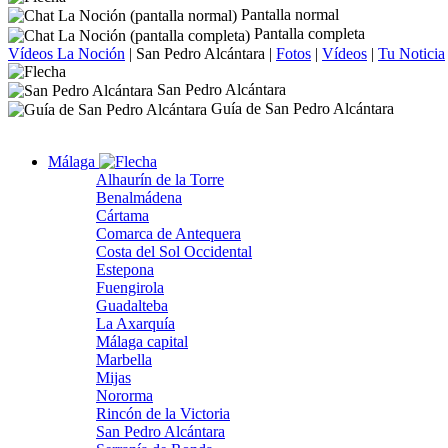
Pantalla normal
Pantalla completa
Vídeos La Noción
|
San Pedro Alcántara
|
Fotos
|
Vídeos
|
Tu Noticia
San Pedro Alcántara
Guía de San Pedro Alcántara
Málaga
Alhaurín de la Torre
Benalmádena
Cártama
Comarca de Antequera
Costa del Sol Occidental
Estepona
Fuengirola
Guadalteba
La Axarquía
Málaga capital
Marbella
Mijas
Nororma
Rincón de la Victoria
San Pedro Alcántara