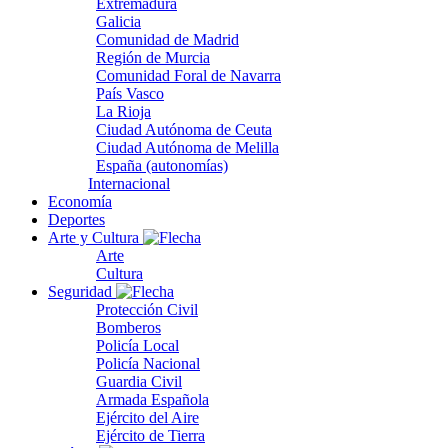
Extremadura
Galicia
Comunidad de Madrid
Región de Murcia
Comunidad Foral de Navarra
País Vasco
La Rioja
Ciudad Autónoma de Ceuta
Ciudad Autónoma de Melilla
España (autonomías)
Internacional
Economía
Deportes
Arte y Cultura
Arte
Cultura
Seguridad
Protección Civil
Bomberos
Policía Local
Policía Nacional
Guardia Civil
Armada Española
Ejército del Aire
Ejército de Tierra