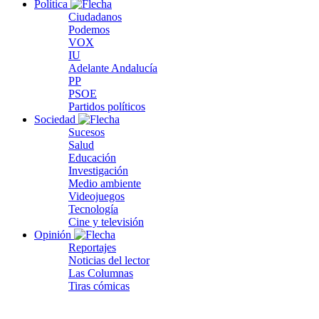
Política
Ciudadanos
Podemos
VOX
IU
Adelante Andalucía
PP
PSOE
Partidos políticos
Sociedad
Sucesos
Salud
Educación
Investigación
Medio ambiente
Videojuegos
Tecnología
Cine y televisión
Opinión
Reportajes
Noticias del lector
Las Columnas
Tiras cómicas