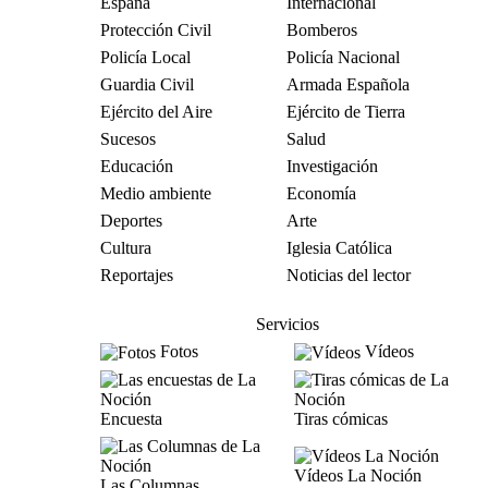
España
Internacional
Protección Civil
Bomberos
Policía Local
Policía Nacional
Guardia Civil
Armada Española
Ejército del Aire
Ejército de Tierra
Sucesos
Salud
Educación
Investigación
Medio ambiente
Economía
Deportes
Arte
Cultura
Iglesia Católica
Reportajes
Noticias del lector
Servicios
Fotos
Vídeos
Encuesta
Tiras cómicas
Vídeos La Noción
Las Columnas