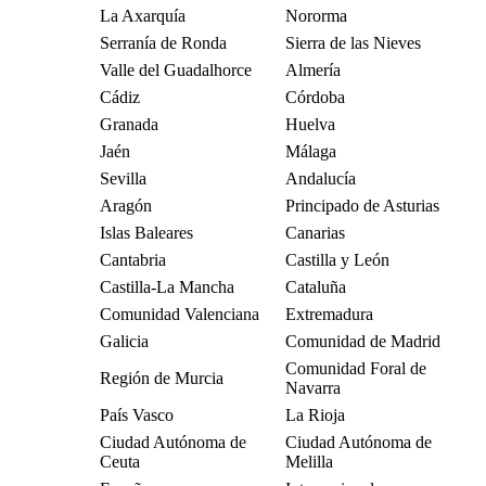
La Axarquía
Nororma
Serranía de Ronda
Sierra de las Nieves
Valle del Guadalhorce
Almería
Cádiz
Córdoba
Granada
Huelva
Jaén
Málaga
Sevilla
Andalucía
Aragón
Principado de Asturias
Islas Baleares
Canarias
Cantabria
Castilla y León
Castilla-La Mancha
Cataluña
Comunidad Valenciana
Extremadura
Galicia
Comunidad de Madrid
Comunidad Foral de
Región de Murcia
Navarra
País Vasco
La Rioja
Ciudad Autónoma de
Ciudad Autónoma de
Ceuta
Melilla