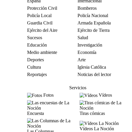
España
Internacional
Protección Civil
Bomberos
Policía Local
Policía Nacional
Guardia Civil
Armada Española
Ejército del Aire
Ejército de Tierra
Sucesos
Salud
Educación
Investigación
Medio ambiente
Economía
Deportes
Arte
Cultura
Iglesia Católica
Reportajes
Noticias del lector
Servicios
Fotos
Vídeos
Encuesta
Tiras cómicas
Vídeos La Noción
Las Columnas