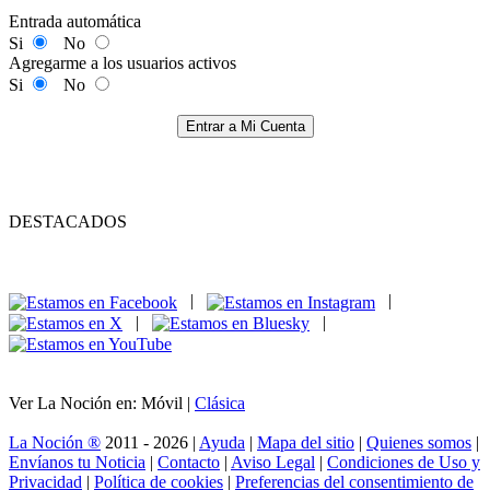
Entrada automática
Si
No
Agregarme a los usuarios activos
Si
No
Entrar a Mi Cuenta
DESTACADOS
|
|
|
|
Ver La Noción en: Móvil |
Clásica
La Noción ®
2011 - 2026 |
Ayuda
|
Mapa del sitio
|
Quienes somos
|
Envíanos tu Noticia
|
Contacto
|
Aviso Legal
|
Condiciones de Uso y
Privacidad
|
Política de cookies
|
Preferencias del consentimiento de