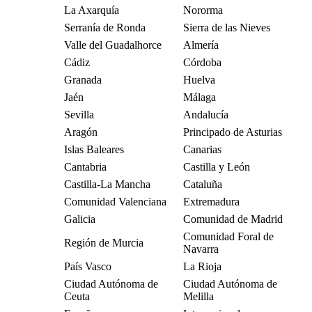
La Axarquía
Nororma
Serranía de Ronda
Sierra de las Nieves
Valle del Guadalhorce
Almería
Cádiz
Córdoba
Granada
Huelva
Jaén
Málaga
Sevilla
Andalucía
Aragón
Principado de Asturias
Islas Baleares
Canarias
Cantabria
Castilla y León
Castilla-La Mancha
Cataluña
Comunidad Valenciana
Extremadura
Galicia
Comunidad de Madrid
Comunidad Foral de
Región de Murcia
Navarra
País Vasco
La Rioja
Ciudad Autónoma de
Ciudad Autónoma de
Ceuta
Melilla