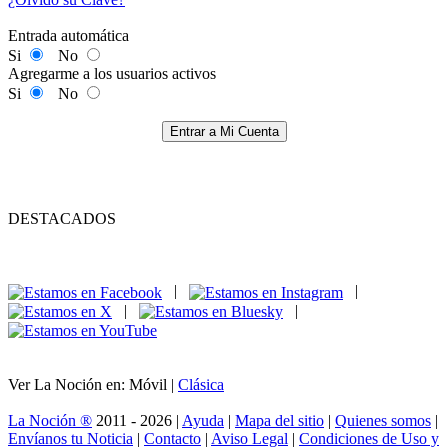
Entrada automática
Si
No
Agregarme a los usuarios activos
Si
No
Entrar a Mi Cuenta
DESTACADOS
|
|
|
|
Ver La Noción en: Móvil |
Clásica
La Noción ®
2011 - 2026 |
Ayuda
|
Mapa del sitio
|
Quienes somos
|
Envíanos tu Noticia
|
Contacto
|
Aviso Legal
|
Condiciones de Uso y