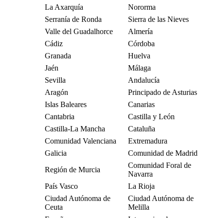
La Axarquía
Nororma
Serranía de Ronda
Sierra de las Nieves
Valle del Guadalhorce
Almería
Cádiz
Córdoba
Granada
Huelva
Jaén
Málaga
Sevilla
Andalucía
Aragón
Principado de Asturias
Islas Baleares
Canarias
Cantabria
Castilla y León
Castilla-La Mancha
Cataluña
Comunidad Valenciana
Extremadura
Galicia
Comunidad de Madrid
Comunidad Foral de
Región de Murcia
Navarra
País Vasco
La Rioja
Ciudad Autónoma de
Ciudad Autónoma de
Ceuta
Melilla