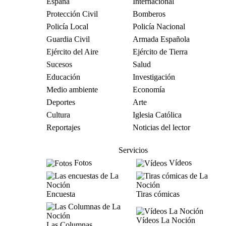
España
Internacional
Protección Civil
Bomberos
Policía Local
Policía Nacional
Guardia Civil
Armada Española
Ejército del Aire
Ejército de Tierra
Sucesos
Salud
Educación
Investigación
Medio ambiente
Economía
Deportes
Arte
Cultura
Iglesia Católica
Reportajes
Noticias del lector
Servicios
Fotos
Vídeos
Encuesta
Tiras cómicas
Vídeos La Noción
Las Columnas