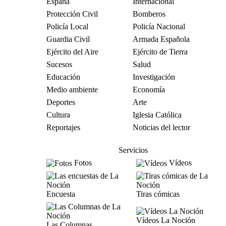
España
Internacional
Protección Civil
Bomberos
Policía Local
Policía Nacional
Guardia Civil
Armada Española
Ejército del Aire
Ejército de Tierra
Sucesos
Salud
Educación
Investigación
Medio ambiente
Economía
Deportes
Arte
Cultura
Iglesia Católica
Reportajes
Noticias del lector
Servicios
Fotos
Vídeos
Encuesta
Tiras cómicas
Vídeos La Noción
Las Columnas