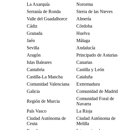
La Axarquía
Nororma
Serranía de Ronda
Sierra de las Nieves
Valle del Guadalhorce
Almería
Cádiz
Córdoba
Granada
Huelva
Jaén
Málaga
Sevilla
Andalucía
Aragón
Principado de Asturias
Islas Baleares
Canarias
Cantabria
Castilla y León
Castilla-La Mancha
Cataluña
Comunidad Valenciana
Extremadura
Galicia
Comunidad de Madrid
Comunidad Foral de
Región de Murcia
Navarra
País Vasco
La Rioja
Ciudad Autónoma de
Ciudad Autónoma de
Ceuta
Melilla