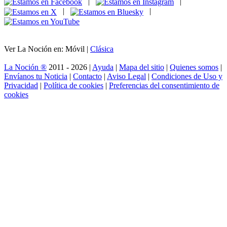
|
|
|
|
Ver La Noción en: Móvil |
Clásica
La Noción ®
2011 - 2026 |
Ayuda
|
Mapa del sitio
|
Quienes somos
|
Envíanos tu Noticia
|
Contacto
|
Aviso Legal
|
Condiciones de Uso y
Privacidad
|
Política de cookies
|
Preferencias del consentimiento de
cookies