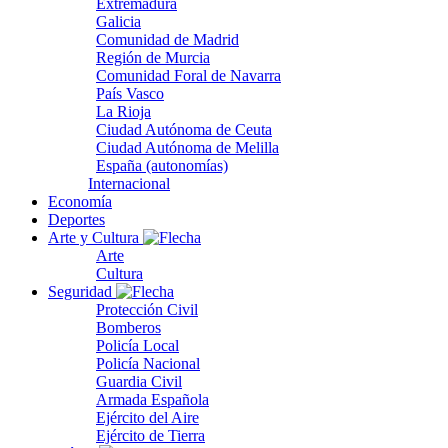
Extremadura
Galicia
Comunidad de Madrid
Región de Murcia
Comunidad Foral de Navarra
País Vasco
La Rioja
Ciudad Autónoma de Ceuta
Ciudad Autónoma de Melilla
España (autonomías)
Internacional
Economía
Deportes
Arte y Cultura
Arte
Cultura
Seguridad
Protección Civil
Bomberos
Policía Local
Policía Nacional
Guardia Civil
Armada Española
Ejército del Aire
Ejército de Tierra