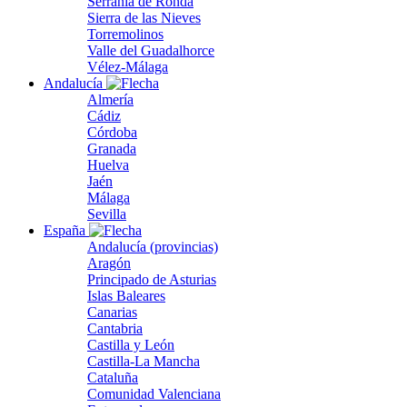
Serranía de Ronda
Sierra de las Nieves
Torremolinos
Valle del Guadalhorce
Vélez-Málaga
Andalucía
Almería
Cádiz
Córdoba
Granada
Huelva
Jaén
Málaga
Sevilla
España
Andalucía (provincias)
Aragón
Principado de Asturias
Islas Baleares
Canarias
Cantabria
Castilla y León
Castilla-La Mancha
Cataluña
Comunidad Valenciana