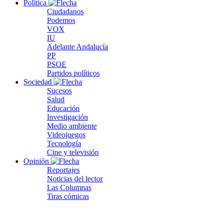
Política
Ciudadanos
Podemos
VOX
IU
Adelante Andalucía
PP
PSOE
Partidos políticos
Sociedad
Sucesos
Salud
Educación
Investigación
Medio ambiente
Videojuegos
Tecnología
Cine y televisión
Opinión
Reportajes
Noticias del lector
Las Columnas
Tiras cómicas