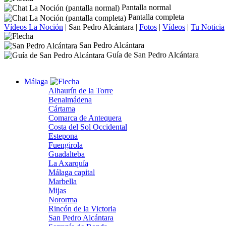
Pantalla normal
Pantalla completa
Vídeos La Noción
|
San Pedro Alcántara
|
Fotos
|
Vídeos
|
Tu Noticia
San Pedro Alcántara
Guía de San Pedro Alcántara
Málaga
Alhaurín de la Torre
Benalmádena
Cártama
Comarca de Antequera
Costa del Sol Occidental
Estepona
Fuengirola
Guadalteba
La Axarquía
Málaga capital
Marbella
Mijas
Nororma
Rincón de la Victoria
San Pedro Alcántara