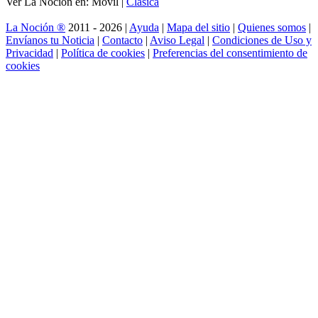
Ver La Noción en: Móvil |
Clásica
La Noción ®
2011 - 2026 |
Ayuda
|
Mapa del sitio
|
Quienes somos
|
Envíanos tu Noticia
|
Contacto
|
Aviso Legal
|
Condiciones de Uso y
Privacidad
|
Política de cookies
|
Preferencias del consentimiento de
cookies