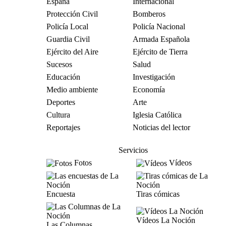
España
Internacional
Protección Civil
Bomberos
Policía Local
Policía Nacional
Guardia Civil
Armada Española
Ejército del Aire
Ejército de Tierra
Sucesos
Salud
Educación
Investigación
Medio ambiente
Economía
Deportes
Arte
Cultura
Iglesia Católica
Reportajes
Noticias del lector
Servicios
Fotos
Vídeos
Encuesta
Tiras cómicas
Vídeos La Noción
Las Columnas