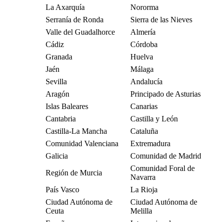
La Axarquía
Nororma
Serranía de Ronda
Sierra de las Nieves
Valle del Guadalhorce
Almería
Cádiz
Córdoba
Granada
Huelva
Jaén
Málaga
Sevilla
Andalucía
Aragón
Principado de Asturias
Islas Baleares
Canarias
Cantabria
Castilla y León
Castilla-La Mancha
Cataluña
Comunidad Valenciana
Extremadura
Galicia
Comunidad de Madrid
Comunidad Foral de
Región de Murcia
Navarra
País Vasco
La Rioja
Ciudad Autónoma de
Ciudad Autónoma de
Ceuta
Melilla