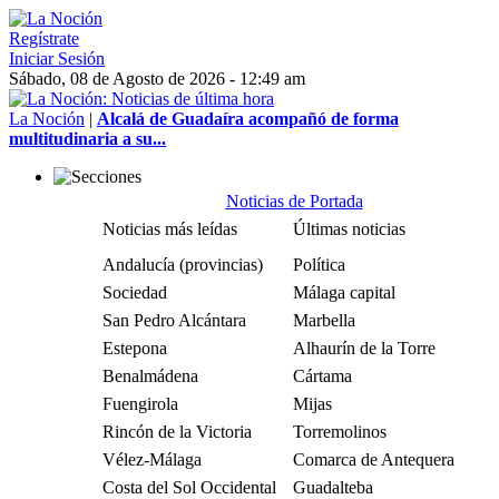
Regístrate
Iniciar Sesión
Sábado, 08 de Agosto de 2026 - 12:49 am
La Noción
|
Alcalá de Guadaíra acompañó de forma
multitudinaria a su...
Noticias de Portada
Noticias más leídas
Últimas noticias
Andalucía (provincias)
Política
Sociedad
Málaga capital
San Pedro Alcántara
Marbella
Estepona
Alhaurín de la Torre
Benalmádena
Cártama
Fuengirola
Mijas
Rincón de la Victoria
Torremolinos
Vélez-Málaga
Comarca de Antequera
Costa del Sol Occidental
Guadalteba