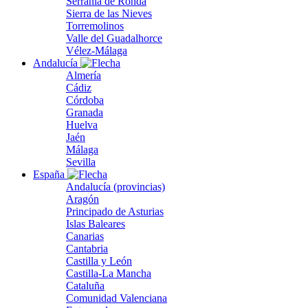
Serranía de Ronda
Sierra de las Nieves
Torremolinos
Valle del Guadalhorce
Vélez-Málaga
Andalucía
Almería
Cádiz
Córdoba
Granada
Huelva
Jaén
Málaga
Sevilla
España
Andalucía (provincias)
Aragón
Principado de Asturias
Islas Baleares
Canarias
Cantabria
Castilla y León
Castilla-La Mancha
Cataluña
Comunidad Valenciana