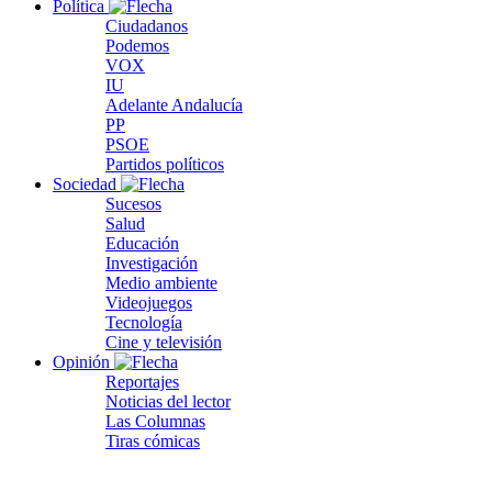
Política
Ciudadanos
Podemos
VOX
IU
Adelante Andalucía
PP
PSOE
Partidos políticos
Sociedad
Sucesos
Salud
Educación
Investigación
Medio ambiente
Videojuegos
Tecnología
Cine y televisión
Opinión
Reportajes
Noticias del lector
Las Columnas
Tiras cómicas