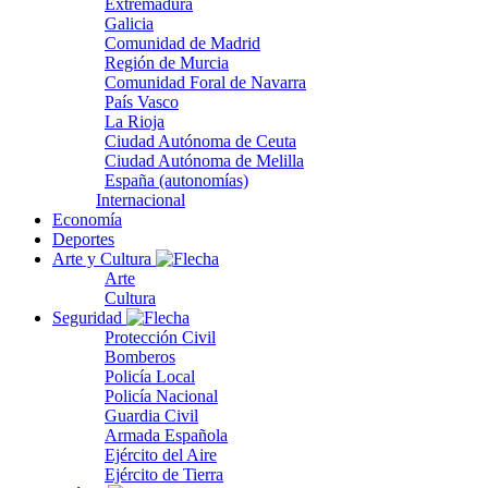
Extremadura
Galicia
Comunidad de Madrid
Región de Murcia
Comunidad Foral de Navarra
País Vasco
La Rioja
Ciudad Autónoma de Ceuta
Ciudad Autónoma de Melilla
España (autonomías)
Internacional
Economía
Deportes
Arte y Cultura
Arte
Cultura
Seguridad
Protección Civil
Bomberos
Policía Local
Policía Nacional
Guardia Civil
Armada Española
Ejército del Aire
Ejército de Tierra