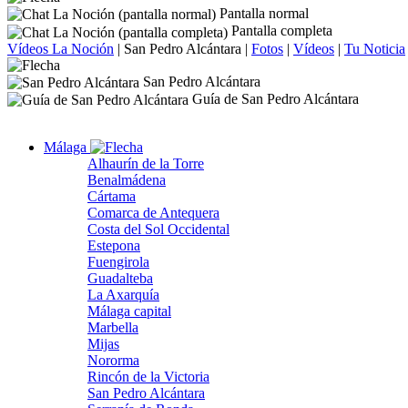
Pantalla normal
Pantalla completa
Vídeos La Noción
|
San Pedro Alcántara
|
Fotos
|
Vídeos
|
Tu Noticia
San Pedro Alcántara
Guía de San Pedro Alcántara
Málaga
Alhaurín de la Torre
Benalmádena
Cártama
Comarca de Antequera
Costa del Sol Occidental
Estepona
Fuengirola
Guadalteba
La Axarquía
Málaga capital
Marbella
Mijas
Nororma
Rincón de la Victoria
San Pedro Alcántara