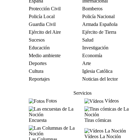
España
Internacional
Protección Civil
Bomberos
Policía Local
Policía Nacional
Guardia Civil
Armada Española
Ejército del Aire
Ejército de Tierra
Sucesos
Salud
Educación
Investigación
Medio ambiente
Economía
Deportes
Arte
Cultura
Iglesia Católica
Reportajes
Noticias del lector
Servicios
Fotos
Vídeos
Encuesta
Tiras cómicas
Vídeos La Noción
Las Columnas