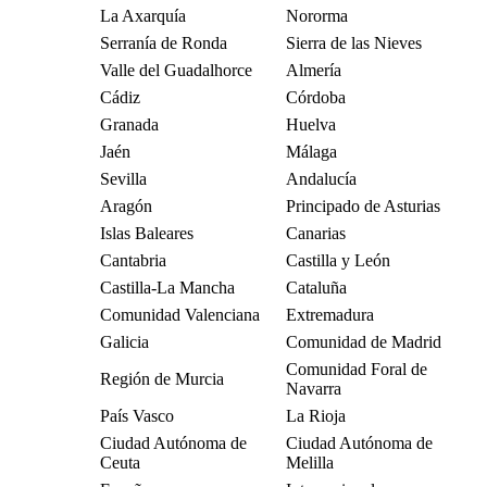
La Axarquía
Nororma
Serranía de Ronda
Sierra de las Nieves
Valle del Guadalhorce
Almería
Cádiz
Córdoba
Granada
Huelva
Jaén
Málaga
Sevilla
Andalucía
Aragón
Principado de Asturias
Islas Baleares
Canarias
Cantabria
Castilla y León
Castilla-La Mancha
Cataluña
Comunidad Valenciana
Extremadura
Galicia
Comunidad de Madrid
Comunidad Foral de
Región de Murcia
Navarra
País Vasco
La Rioja
Ciudad Autónoma de
Ciudad Autónoma de
Ceuta
Melilla