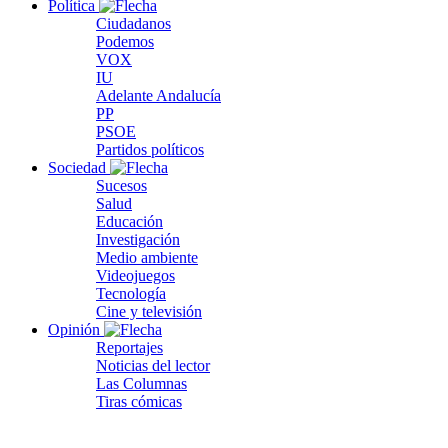
Política
Ciudadanos
Podemos
VOX
IU
Adelante Andalucía
PP
PSOE
Partidos políticos
Sociedad
Sucesos
Salud
Educación
Investigación
Medio ambiente
Videojuegos
Tecnología
Cine y televisión
Opinión
Reportajes
Noticias del lector
Las Columnas
Tiras cómicas