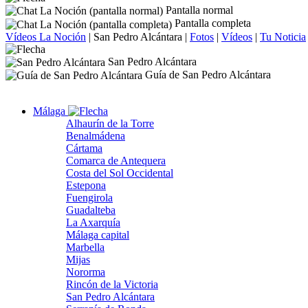
Pantalla normal
Pantalla completa
Vídeos La Noción
|
San Pedro Alcántara
|
Fotos
|
Vídeos
|
Tu Noticia
San Pedro Alcántara
Guía de San Pedro Alcántara
Málaga
Alhaurín de la Torre
Benalmádena
Cártama
Comarca de Antequera
Costa del Sol Occidental
Estepona
Fuengirola
Guadalteba
La Axarquía
Málaga capital
Marbella
Mijas
Nororma
Rincón de la Victoria
San Pedro Alcántara