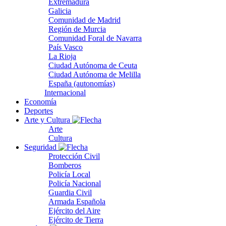
Extremadura
Galicia
Comunidad de Madrid
Región de Murcia
Comunidad Foral de Navarra
País Vasco
La Rioja
Ciudad Autónoma de Ceuta
Ciudad Autónoma de Melilla
España (autonomías)
Internacional
Economía
Deportes
Arte y Cultura
Arte
Cultura
Seguridad
Protección Civil
Bomberos
Policía Local
Policía Nacional
Guardia Civil
Armada Española
Ejército del Aire
Ejército de Tierra