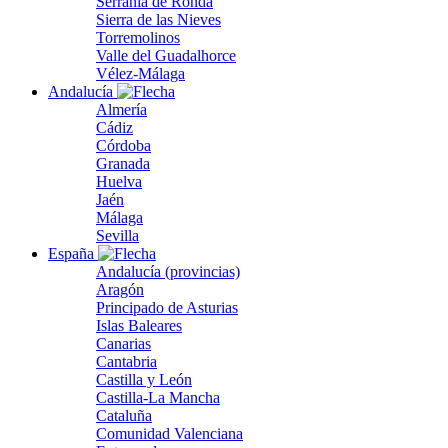
Serranía de Ronda
Sierra de las Nieves
Torremolinos
Valle del Guadalhorce
Vélez-Málaga
Andalucía
Almería
Cádiz
Córdoba
Granada
Huelva
Jaén
Málaga
Sevilla
España
Andalucía (provincias)
Aragón
Principado de Asturias
Islas Baleares
Canarias
Cantabria
Castilla y León
Castilla-La Mancha
Cataluña
Comunidad Valenciana