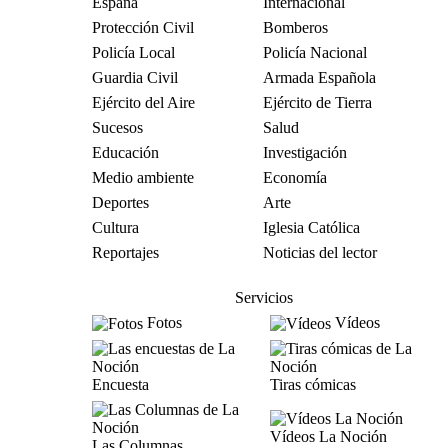
España
Internacional
Protección Civil
Bomberos
Policía Local
Policía Nacional
Guardia Civil
Armada Española
Ejército del Aire
Ejército de Tierra
Sucesos
Salud
Educación
Investigación
Medio ambiente
Economía
Deportes
Arte
Cultura
Iglesia Católica
Reportajes
Noticias del lector
Servicios
Fotos
Vídeos
Encuesta
Tiras cómicas
Vídeos La Noción
Las Columnas