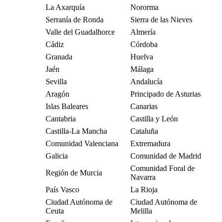
La Axarquía
Nororma
Serranía de Ronda
Sierra de las Nieves
Valle del Guadalhorce
Almería
Cádiz
Córdoba
Granada
Huelva
Jaén
Málaga
Sevilla
Andalucía
Aragón
Principado de Asturias
Islas Baleares
Canarias
Cantabria
Castilla y León
Castilla-La Mancha
Cataluña
Comunidad Valenciana
Extremadura
Galicia
Comunidad de Madrid
Comunidad Foral de
Región de Murcia
Navarra
País Vasco
La Rioja
Ciudad Autónoma de
Ciudad Autónoma de
Ceuta
Melilla