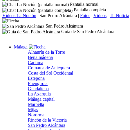
Pantalla normal
Pantalla completa
Vídeos La Noción
|
San Pedro Alcántara
|
Fotos
|
Vídeos
|
Tu Noticia
San Pedro Alcántara
Guía de San Pedro Alcántara
Málaga
Alhaurín de la Torre
Benalmádena
Cártama
Comarca de Antequera
Costa del Sol Occidental
Estepona
Fuengirola
Guadalteba
La Axarquía
Málaga capital
Marbella
Mijas
Nororma
Rincón de la Victoria
San Pedro Alcántara