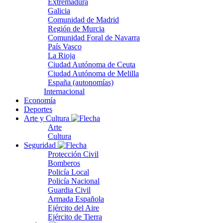
Extremadura
Galicia
Comunidad de Madrid
Región de Murcia
Comunidad Foral de Navarra
País Vasco
La Rioja
Ciudad Autónoma de Ceuta
Ciudad Autónoma de Melilla
España (autonomías)
Internacional
Economía
Deportes
Arte y Cultura
Arte
Cultura
Seguridad
Protección Civil
Bomberos
Policía Local
Policía Nacional
Guardia Civil
Armada Española
Ejército del Aire
Ejército de Tierra