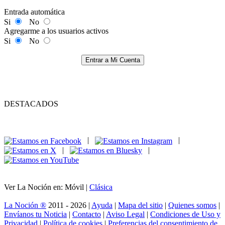
Entrada automática
Si
No
Agregarme a los usuarios activos
Si
No
Entrar a Mi Cuenta
DESTACADOS
|
|
|
|
Ver La Noción en: Móvil |
Clásica
La Noción ®
2011 - 2026 |
Ayuda
|
Mapa del sitio
|
Quienes somos
|
Envíanos tu Noticia
|
Contacto
|
Aviso Legal
|
Condiciones de Uso y
Privacidad
|
Política de cookies
|
Preferencias del consentimiento de