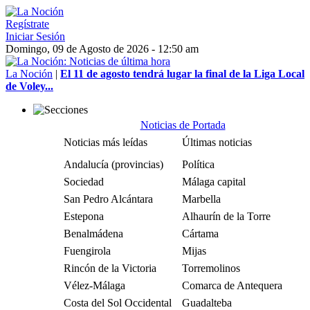
Regístrate
Iniciar Sesión
Domingo, 09 de Agosto de 2026 - 12:50 am
La Noción
|
El 11 de agosto tendrá lugar la final de la Liga Local
de Voley...
Noticias de Portada
Noticias más leídas
Últimas noticias
Andalucía (provincias)
Política
Sociedad
Málaga capital
San Pedro Alcántara
Marbella
Estepona
Alhaurín de la Torre
Benalmádena
Cártama
Fuengirola
Mijas
Rincón de la Victoria
Torremolinos
Vélez-Málaga
Comarca de Antequera
Costa del Sol Occidental
Guadalteba