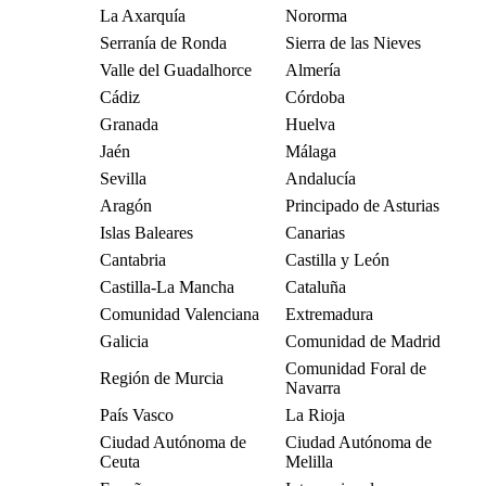
La Axarquía
Nororma
Serranía de Ronda
Sierra de las Nieves
Valle del Guadalhorce
Almería
Cádiz
Córdoba
Granada
Huelva
Jaén
Málaga
Sevilla
Andalucía
Aragón
Principado de Asturias
Islas Baleares
Canarias
Cantabria
Castilla y León
Castilla-La Mancha
Cataluña
Comunidad Valenciana
Extremadura
Galicia
Comunidad de Madrid
Comunidad Foral de
Región de Murcia
Navarra
País Vasco
La Rioja
Ciudad Autónoma de
Ciudad Autónoma de
Ceuta
Melilla