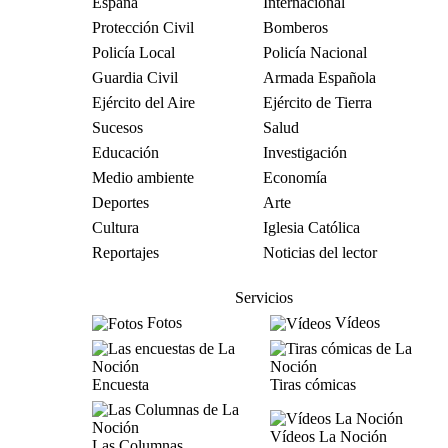
España
Internacional
Protección Civil
Bomberos
Policía Local
Policía Nacional
Guardia Civil
Armada Española
Ejército del Aire
Ejército de Tierra
Sucesos
Salud
Educación
Investigación
Medio ambiente
Economía
Deportes
Arte
Cultura
Iglesia Católica
Reportajes
Noticias del lector
Servicios
Fotos
Vídeos
Encuesta
Tiras cómicas
Vídeos La Noción
Las Columnas