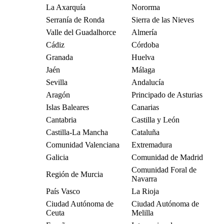
La Axarquía
Nororma
Serranía de Ronda
Sierra de las Nieves
Valle del Guadalhorce
Almería
Cádiz
Córdoba
Granada
Huelva
Jaén
Málaga
Sevilla
Andalucía
Aragón
Principado de Asturias
Islas Baleares
Canarias
Cantabria
Castilla y León
Castilla-La Mancha
Cataluña
Comunidad Valenciana
Extremadura
Galicia
Comunidad de Madrid
Comunidad Foral de
Región de Murcia
Navarra
País Vasco
La Rioja
Ciudad Autónoma de
Ciudad Autónoma de
Ceuta
Melilla