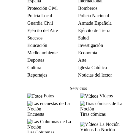
España
Internacional
Protección Civil
Bomberos
Policía Local
Policía Nacional
Guardia Civil
Armada Española
Ejército del Aire
Ejército de Tierra
Sucesos
Salud
Educación
Investigación
Medio ambiente
Economía
Deportes
Arte
Cultura
Iglesia Católica
Reportajes
Noticias del lector
Servicios
Fotos
Vídeos
Encuesta
Tiras cómicas
Vídeos La Noción
Las Columnas