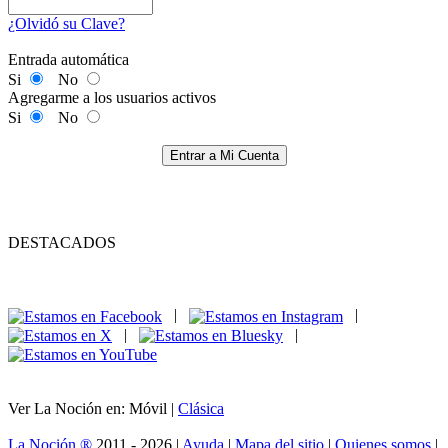
¿Olvidó su Clave?
Entrada automática
Si
No
Agregarme a los usuarios activos
Si
No
Entrar a Mi Cuenta
DESTACADOS
|
|
|
|
Ver La Noción en: Móvil |
Clásica
La Noción ®
2011 - 2026 |
Ayuda
|
Mapa del sitio
|
Quienes somos
|