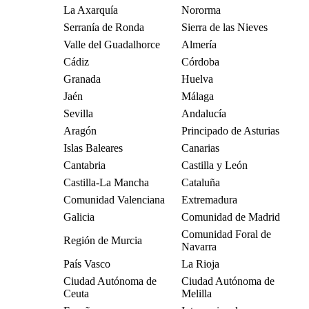
La Axarquía
Nororma
Serranía de Ronda
Sierra de las Nieves
Valle del Guadalhorce
Almería
Cádiz
Córdoba
Granada
Huelva
Jaén
Málaga
Sevilla
Andalucía
Aragón
Principado de Asturias
Islas Baleares
Canarias
Cantabria
Castilla y León
Castilla-La Mancha
Cataluña
Comunidad Valenciana
Extremadura
Galicia
Comunidad de Madrid
Comunidad Foral de
Región de Murcia
Navarra
País Vasco
La Rioja
Ciudad Autónoma de
Ciudad Autónoma de
Ceuta
Melilla