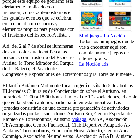
porque este equipo de gobierno está
ciertamente implicado con la
inclusión, como ya demostramos en
los grandes eventos que se celebran
en la ciudad, con espacios y
elementos propios para personas con
el Trastorno del Espectro Autista".
Mini juegos La Noción
Todos los minijuegos que te
Así, del 2 al 7 de abril se iluminarán
vas a encontrar aquí son
de azul, color que identifica a las
completamente juegos de
personas con Trastorno del Espectro
internet gratis.
Autista, la Torre Mirador del Parque
La Noción ads
de La Batería, el Palacio de
Congresos y Exposiciones de Torremolinos y la Torre de Pimentel.
El Jardín Botánico Molino de Inca acogerá el sábado 6 de abril las
III Jornadas Culturales de Concienciación sobre el Autismo, en
horario de 11:00 a 18:00 horas. Un total de 17 asociaciones, el doble
que en la edición anterior, participarán en esta iniciativa. Las
jornadas consistirán en una extensa programación de actividades
organizadas por las asociaciones Autismo Sur, Centro Especial de
Empleo de Torremolinos, Autismo
Málaga
, AMSA, Asociación
TEAcompaño, Centro Fuensocial, Club Deportivo Adaptado Al-
Andalus
Torremolinos
, Fundación Hogar Abierto, Centro Anda
Conmigo, Asociación Neurodiverso, Asociación ABAD, Autismo