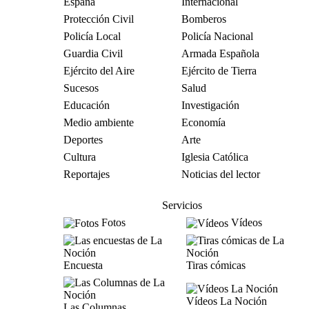
España
Internacional
Protección Civil
Bomberos
Policía Local
Policía Nacional
Guardia Civil
Armada Española
Ejército del Aire
Ejército de Tierra
Sucesos
Salud
Educación
Investigación
Medio ambiente
Economía
Deportes
Arte
Cultura
Iglesia Católica
Reportajes
Noticias del lector
Servicios
Fotos
Vídeos
Encuesta
Tiras cómicas
Vídeos La Noción
Las Columnas