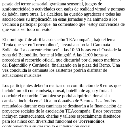
pasaje del terror sensorial, gymkana sensorial, juegos de
grafomotricidad o actividades con gafas de realidad virtual y pompas
de jabón, entre otras. La alcaldesa ha querido agradecer a todas las
asociaciones su implicación en estas jornadas y ha animado a los
vecinos a participar porque, ha comentado que "estoy convencida de
que van a ser todo un éxito".
El domingo 7 de abril la asociación TEAcompaña, bajo el lema
'Tenía que ser en Torremolinos', llevará a cabo la I Caminata
Solidaria. La concentración será a las 10:30 horas en el Oasis de la
zona del Bajondillo, frente al Minigolf. A las 11:00 horas se
procederá al recorrido oficial, que discurrirá por el paseo marítimo
del Bajondillo y Carihuela, finalizando en la plaza del Remo. Una
vez concluida la caminata los asistentes podrán disfrutar de
actuaciones musicales.
Los participantes deberán realizar una contribución de 8 euros que
incluirá un kit con camiseta, dorsal, botellín de agua y fruta al
concluir el recorrido. También se podrá adquirir el dorsal sin
camiseta incluida en el kit a un donativo de 5 euros. Los fondos
recaudados durante esta caminata se destinarán a la financiación de
proyectos sociales de la asociación TEAcompaña. Estos proyectos
incluyen cuentacuentos, charlas y talleres especialmente diseñados
para los niños con diversidad funcional de
Torremolinos
,
contribuyendo a su desarrollo e integración social.