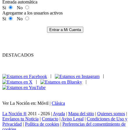
Entrada automática
Si
No
Agregarme a los usuarios activos
Si
No
Entrar a Mi Cuenta
DESTACADOS
|
|
|
|
Ver La Noción en: Móvil |
Clásica
La Noción ®
2011 - 2026 |
Ayuda
|
Mapa del sitio
|
Quienes somos
|
Envíanos tu Noticia
|
Contacto
|
Aviso Legal
|
Condiciones de Uso y
Privacidad
|
Política de cookies
|
Preferencias del consentimiento de
cookies