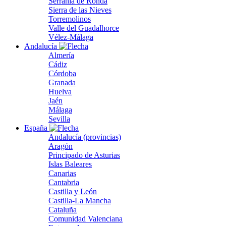
Serranía de Ronda
Sierra de las Nieves
Torremolinos
Valle del Guadalhorce
Vélez-Málaga
Andalucía
Almería
Cádiz
Córdoba
Granada
Huelva
Jaén
Málaga
Sevilla
España
Andalucía (provincias)
Aragón
Principado de Asturias
Islas Baleares
Canarias
Cantabria
Castilla y León
Castilla-La Mancha
Cataluña
Comunidad Valenciana