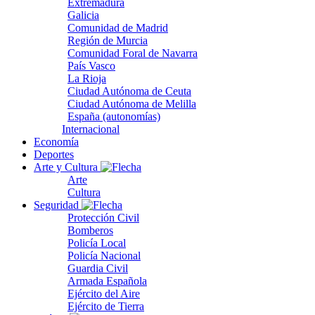
Extremadura
Galicia
Comunidad de Madrid
Región de Murcia
Comunidad Foral de Navarra
País Vasco
La Rioja
Ciudad Autónoma de Ceuta
Ciudad Autónoma de Melilla
España (autonomías)
Internacional
Economía
Deportes
Arte y Cultura
Arte
Cultura
Seguridad
Protección Civil
Bomberos
Policía Local
Policía Nacional
Guardia Civil
Armada Española
Ejército del Aire
Ejército de Tierra