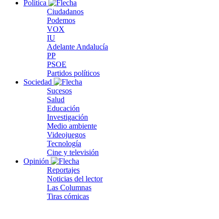
Política
Ciudadanos
Podemos
VOX
IU
Adelante Andalucía
PP
PSOE
Partidos políticos
Sociedad
Sucesos
Salud
Educación
Investigación
Medio ambiente
Videojuegos
Tecnología
Cine y televisión
Opinión
Reportajes
Noticias del lector
Las Columnas
Tiras cómicas