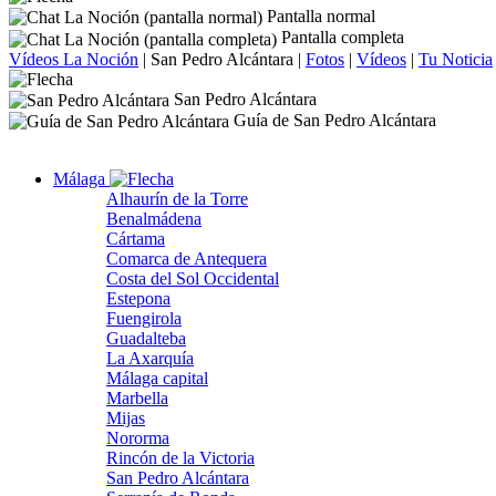
Pantalla normal
Pantalla completa
Vídeos La Noción
|
San Pedro Alcántara
|
Fotos
|
Vídeos
|
Tu Noticia
San Pedro Alcántara
Guía de San Pedro Alcántara
Málaga
Alhaurín de la Torre
Benalmádena
Cártama
Comarca de Antequera
Costa del Sol Occidental
Estepona
Fuengirola
Guadalteba
La Axarquía
Málaga capital
Marbella
Mijas
Nororma
Rincón de la Victoria
San Pedro Alcántara