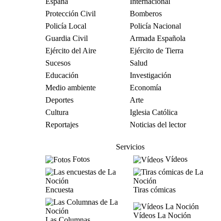
España
Internacional
Protección Civil
Bomberos
Policía Local
Policía Nacional
Guardia Civil
Armada Española
Ejército del Aire
Ejército de Tierra
Sucesos
Salud
Educación
Investigación
Medio ambiente
Economía
Deportes
Arte
Cultura
Iglesia Católica
Reportajes
Noticias del lector
Servicios
Fotos
Vídeos
Encuesta
Tiras cómicas
Vídeos La Noción
Las Columnas