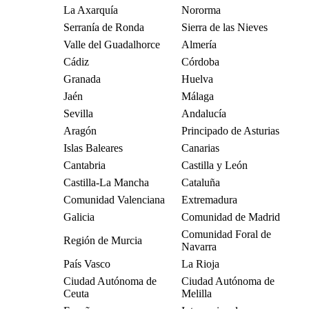
La Axarquía
Nororma
Serranía de Ronda
Sierra de las Nieves
Valle del Guadalhorce
Almería
Cádiz
Córdoba
Granada
Huelva
Jaén
Málaga
Sevilla
Andalucía
Aragón
Principado de Asturias
Islas Baleares
Canarias
Cantabria
Castilla y León
Castilla-La Mancha
Cataluña
Comunidad Valenciana
Extremadura
Galicia
Comunidad de Madrid
Comunidad Foral de
Región de Murcia
Navarra
País Vasco
La Rioja
Ciudad Autónoma de
Ciudad Autónoma de
Ceuta
Melilla