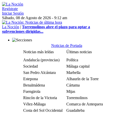
Regístrate
Iniciar Sesión
Sábado, 08 de Agosto de 2026 - 9:12 am
La Noción
|
Torremolinos abre el plazo para optar a
subvenciones dirigidas...
Noticias de Portada
Noticias más leídas
Últimas noticias
Andalucía (provincias)
Política
Sociedad
Málaga capital
San Pedro Alcántara
Marbella
Estepona
Alhaurín de la Torre
Benalmádena
Cártama
Fuengirola
Mijas
Rincón de la Victoria
Torremolinos
Vélez-Málaga
Comarca de Antequera
Costa del Sol Occidental
Guadalteba