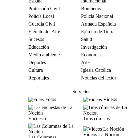
España
Internacional
Protección Civil
Bomberos
Policía Local
Policía Nacional
Guardia Civil
Armada Española
Ejército del Aire
Ejército de Tierra
Sucesos
Salud
Educación
Investigación
Medio ambiente
Economía
Deportes
Arte
Cultura
Iglesia Católica
Reportajes
Noticias del lector
Servicios
Fotos
Vídeos
Encuesta
Tiras cómicas
Vídeos La Noción
Las Columnas