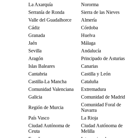
La Axarquía
Nororma
Serranía de Ronda
Sierra de las Nieves
Valle del Guadalhorce
Almería
Cádiz
Córdoba
Granada
Huelva
Jaén
Málaga
Sevilla
Andalucía
Aragón
Principado de Asturias
Islas Baleares
Canarias
Cantabria
Castilla y León
Castilla-La Mancha
Cataluña
Comunidad Valenciana
Extremadura
Galicia
Comunidad de Madrid
Comunidad Foral de
Región de Murcia
Navarra
País Vasco
La Rioja
Ciudad Autónoma de
Ciudad Autónoma de
Ceuta
Melilla