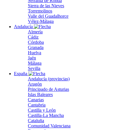
Serranía de Ronda
Sierra de las Nieves
Torremolinos
Valle del Guadalhorce
Vélez-Málaga
Andalucía
Almería
Cádiz
Córdoba
Granada
Huelva
Jaén
Málaga
Sevilla
España
Andalucía (provincias)
Aragón
Principado de Asturias
Islas Baleares
Canarias
Cantabria
Castilla y León
Castilla-La Mancha
Cataluña
Comunidad Valenciana