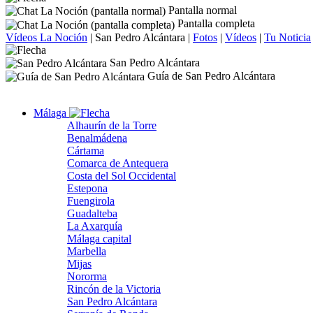
Pantalla normal
Pantalla completa
Vídeos La Noción
|
San Pedro Alcántara
|
Fotos
|
Vídeos
|
Tu Noticia
San Pedro Alcántara
Guía de San Pedro Alcántara
Málaga
Alhaurín de la Torre
Benalmádena
Cártama
Comarca de Antequera
Costa del Sol Occidental
Estepona
Fuengirola
Guadalteba
La Axarquía
Málaga capital
Marbella
Mijas
Nororma
Rincón de la Victoria
San Pedro Alcántara