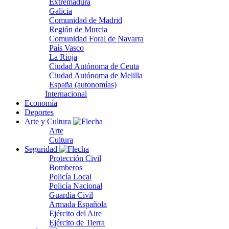
Extremadura
Galicia
Comunidad de Madrid
Región de Murcia
Comunidad Foral de Navarra
País Vasco
La Rioja
Ciudad Autónoma de Ceuta
Ciudad Autónoma de Melilla
España (autonomías)
Internacional
Economía
Deportes
Arte y Cultura
Arte
Cultura
Seguridad
Protección Civil
Bomberos
Policía Local
Policía Nacional
Guardia Civil
Armada Española
Ejército del Aire
Ejército de Tierra