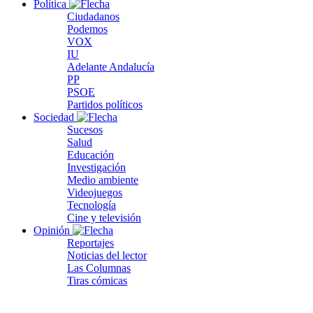
Política
Ciudadanos
Podemos
VOX
IU
Adelante Andalucía
PP
PSOE
Partidos políticos
Sociedad
Sucesos
Salud
Educación
Investigación
Medio ambiente
Videojuegos
Tecnología
Cine y televisión
Opinión
Reportajes
Noticias del lector
Las Columnas
Tiras cómicas