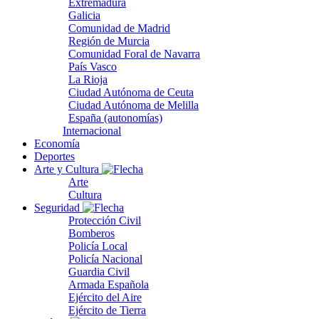
Extremadura
Galicia
Comunidad de Madrid
Región de Murcia
Comunidad Foral de Navarra
País Vasco
La Rioja
Ciudad Autónoma de Ceuta
Ciudad Autónoma de Melilla
España (autonomías)
Internacional
Economía
Deportes
Arte y Cultura
Arte
Cultura
Seguridad
Protección Civil
Bomberos
Policía Local
Policía Nacional
Guardia Civil
Armada Española
Ejército del Aire
Ejército de Tierra