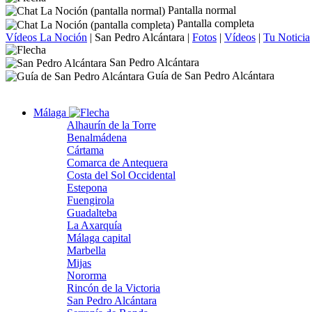
Pantalla normal
Pantalla completa
Vídeos La Noción
|
San Pedro Alcántara
|
Fotos
|
Vídeos
|
Tu Noticia
San Pedro Alcántara
Guía de San Pedro Alcántara
Málaga
Alhaurín de la Torre
Benalmádena
Cártama
Comarca de Antequera
Costa del Sol Occidental
Estepona
Fuengirola
Guadalteba
La Axarquía
Málaga capital
Marbella
Mijas
Nororma
Rincón de la Victoria
San Pedro Alcántara