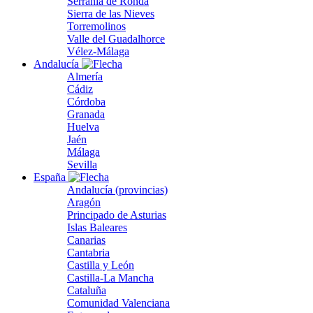
Serranía de Ronda
Sierra de las Nieves
Torremolinos
Valle del Guadalhorce
Vélez-Málaga
Andalucía
Almería
Cádiz
Córdoba
Granada
Huelva
Jaén
Málaga
Sevilla
España
Andalucía (provincias)
Aragón
Principado de Asturias
Islas Baleares
Canarias
Cantabria
Castilla y León
Castilla-La Mancha
Cataluña
Comunidad Valenciana