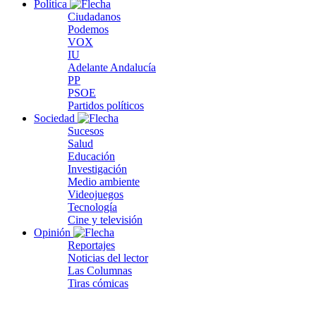
Política
Ciudadanos
Podemos
VOX
IU
Adelante Andalucía
PP
PSOE
Partidos políticos
Sociedad
Sucesos
Salud
Educación
Investigación
Medio ambiente
Videojuegos
Tecnología
Cine y televisión
Opinión
Reportajes
Noticias del lector
Las Columnas
Tiras cómicas