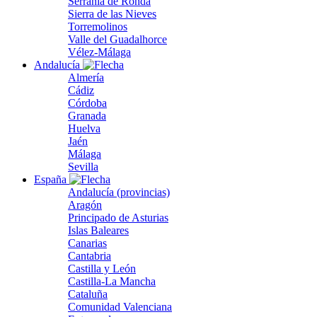
Serranía de Ronda
Sierra de las Nieves
Torremolinos
Valle del Guadalhorce
Vélez-Málaga
Andalucía
Almería
Cádiz
Córdoba
Granada
Huelva
Jaén
Málaga
Sevilla
España
Andalucía (provincias)
Aragón
Principado de Asturias
Islas Baleares
Canarias
Cantabria
Castilla y León
Castilla-La Mancha
Cataluña
Comunidad Valenciana