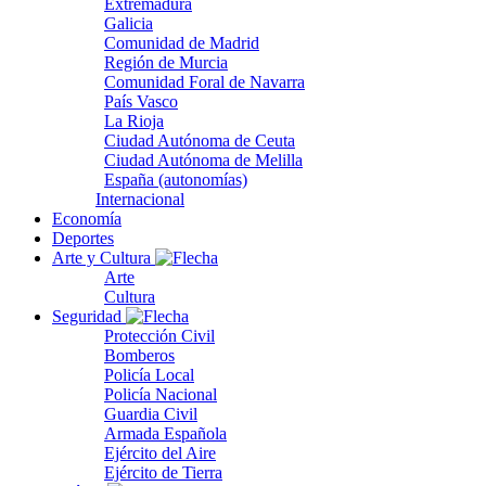
Extremadura
Galicia
Comunidad de Madrid
Región de Murcia
Comunidad Foral de Navarra
País Vasco
La Rioja
Ciudad Autónoma de Ceuta
Ciudad Autónoma de Melilla
España (autonomías)
Internacional
Economía
Deportes
Arte y Cultura
Arte
Cultura
Seguridad
Protección Civil
Bomberos
Policía Local
Policía Nacional
Guardia Civil
Armada Española
Ejército del Aire
Ejército de Tierra