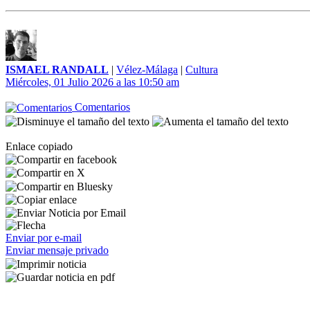
ISMAEL RANDALL
|
Vélez-Málaga
|
Cultura
Miércoles, 01 Julio 2026 a las 10:50 am
Comentarios
Enlace copiado
Enviar por e-mail
Enviar mensaje privado