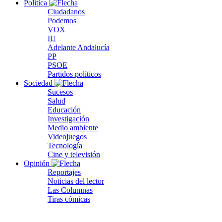
Política
Ciudadanos
Podemos
VOX
IU
Adelante Andalucía
PP
PSOE
Partidos políticos
Sociedad
Sucesos
Salud
Educación
Investigación
Medio ambiente
Videojuegos
Tecnología
Cine y televisión
Opinión
Reportajes
Noticias del lector
Las Columnas
Tiras cómicas