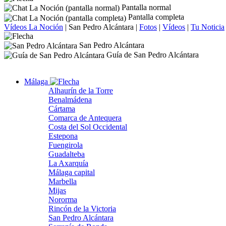
Pantalla normal
Pantalla completa
Vídeos La Noción
|
San Pedro Alcántara
|
Fotos
|
Vídeos
|
Tu Noticia
San Pedro Alcántara
Guía de San Pedro Alcántara
Málaga
Alhaurín de la Torre
Benalmádena
Cártama
Comarca de Antequera
Costa del Sol Occidental
Estepona
Fuengirola
Guadalteba
La Axarquía
Málaga capital
Marbella
Mijas
Nororma
Rincón de la Victoria
San Pedro Alcántara