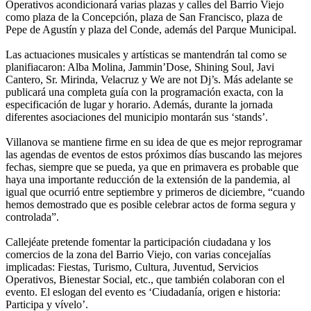
Operativos acondicionará varias plazas y calles del Barrio Viejo
como plaza de la Concepción, plaza de San Francisco, plaza de
Pepe de Agustín y plaza del Conde, además del Parque Municipal.
Las actuaciones musicales y artísticas se mantendrán tal como se
planifiacaron: Alba Molina, Jammin’Dose, Shining Soul, Javi
Cantero, Sr. Mirinda, Velacruz y We are not Dj’s. Más adelante se
publicará una completa guía con la programación exacta, con la
especificación de lugar y horario. Además, durante la jornada
diferentes asociaciones del municipio montarán sus ‘stands’.
Villanova se mantiene firme en su idea de que es mejor reprogramar
las agendas de eventos de estos próximos días buscando las mejores
fechas, siempre que se pueda, ya que en primavera es probable que
haya una importante reducción de la extensión de la pandemia, al
igual que ocurrió entre septiembre y primeros de diciembre, “cuando
hemos demostrado que es posible celebrar actos de forma segura y
controlada”.
Callejéate pretende fomentar la participación ciudadana y los
comercios de la zona del Barrio Viejo, con varias concejalías
implicadas: Fiestas, Turismo, Cultura, Juventud, Servicios
Operativos, Bienestar Social, etc., que también colaboran con el
evento. El eslogan del evento es ‘Ciudadanía, origen e historia:
Participa y vívelo’.