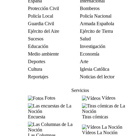
España
Internacional
Protección Civil
Bomberos
Policía Local
Policía Nacional
Guardia Civil
Armada Española
Ejército del Aire
Ejército de Tierra
Sucesos
Salud
Educación
Investigación
Medio ambiente
Economía
Deportes
Arte
Cultura
Iglesia Católica
Reportajes
Noticias del lector
Servicios
Fotos
Vídeos
Encuesta
Tiras cómicas
Vídeos La Noción
Las Columnas