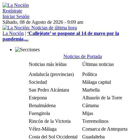
Regístrate
Iniciar Sesión
Sábado, 08 de Agosto de 2026 - 9:09 am
La Noción
|
‘Callejéate’ se pospone al 14 de mayo por la
pandemia,...
Noticias de Portada
Noticias más leídas
Últimas noticias
Andalucía (provincias)
Política
Sociedad
Málaga capital
San Pedro Alcántara
Marbella
Estepona
Alhaurín de la Torre
Benalmádena
Cártama
Fuengirola
Mijas
Rincón de la Victoria
Torremolinos
Vélez-Málaga
Comarca de Antequera
Costa del Sol Occidental
Guadalteba