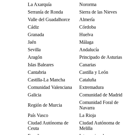
La Axarquía
Nororma
Serranía de Ronda
Sierra de las Nieves
Valle del Guadalhorce
Almería
Cádiz
Córdoba
Granada
Huelva
Jaén
Málaga
Sevilla
Andalucía
Aragón
Principado de Asturias
Islas Baleares
Canarias
Cantabria
Castilla y León
Castilla-La Mancha
Cataluña
Comunidad Valenciana
Extremadura
Galicia
Comunidad de Madrid
Comunidad Foral de
Región de Murcia
Navarra
País Vasco
La Rioja
Ciudad Autónoma de
Ciudad Autónoma de
Ceuta
Melilla