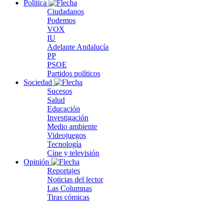
Política
Ciudadanos
Podemos
VOX
IU
Adelante Andalucía
PP
PSOE
Partidos políticos
Sociedad
Sucesos
Salud
Educación
Investigación
Medio ambiente
Videojuegos
Tecnología
Cine y televisión
Opinión
Reportajes
Noticias del lector
Las Columnas
Tiras cómicas