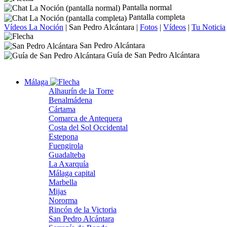
Pantalla normal
Pantalla completa
Vídeos La Noción
|
San Pedro Alcántara
|
Fotos
|
Vídeos
|
Tu Noticia
San Pedro Alcántara
Guía de San Pedro Alcántara
Málaga
Alhaurín de la Torre
Benalmádena
Cártama
Comarca de Antequera
Costa del Sol Occidental
Estepona
Fuengirola
Guadalteba
La Axarquía
Málaga capital
Marbella
Mijas
Nororma
Rincón de la Victoria
San Pedro Alcántara