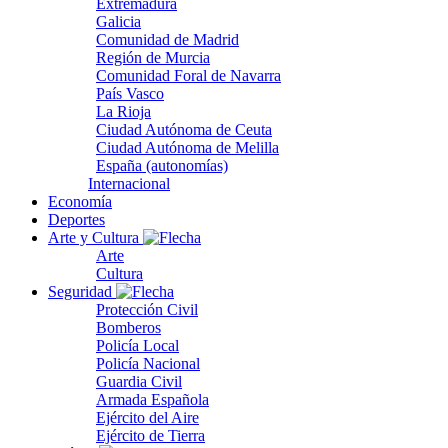
Extremadura
Galicia
Comunidad de Madrid
Región de Murcia
Comunidad Foral de Navarra
País Vasco
La Rioja
Ciudad Autónoma de Ceuta
Ciudad Autónoma de Melilla
España (autonomías)
Internacional
Economía
Deportes
Arte y Cultura
Arte
Cultura
Seguridad
Protección Civil
Bomberos
Policía Local
Policía Nacional
Guardia Civil
Armada Española
Ejército del Aire
Ejército de Tierra