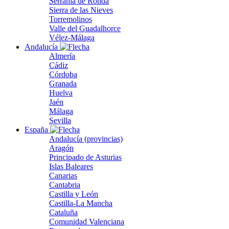
Serranía de Ronda
Sierra de las Nieves
Torremolinos
Valle del Guadalhorce
Vélez-Málaga
Andalucía
Almería
Cádiz
Córdoba
Granada
Huelva
Jaén
Málaga
Sevilla
España
Andalucía (provincias)
Aragón
Principado de Asturias
Islas Baleares
Canarias
Cantabria
Castilla y León
Castilla-La Mancha
Cataluña
Comunidad Valenciana