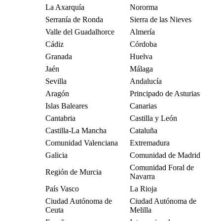
La Axarquía
Nororma
Serranía de Ronda
Sierra de las Nieves
Valle del Guadalhorce
Almería
Cádiz
Córdoba
Granada
Huelva
Jaén
Málaga
Sevilla
Andalucía
Aragón
Principado de Asturias
Islas Baleares
Canarias
Cantabria
Castilla y León
Castilla-La Mancha
Cataluña
Comunidad Valenciana
Extremadura
Galicia
Comunidad de Madrid
Comunidad Foral de
Región de Murcia
Navarra
País Vasco
La Rioja
Ciudad Autónoma de
Ciudad Autónoma de
Ceuta
Melilla