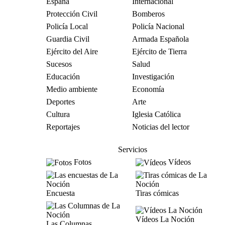
España
Internacional
Protección Civil
Bomberos
Policía Local
Policía Nacional
Guardia Civil
Armada Española
Ejército del Aire
Ejército de Tierra
Sucesos
Salud
Educación
Investigación
Medio ambiente
Economía
Deportes
Arte
Cultura
Iglesia Católica
Reportajes
Noticias del lector
Servicios
Fotos
Vídeos
Encuesta
Tiras cómicas
Vídeos La Noción
Las Columnas