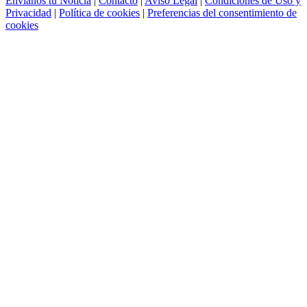
Envíanos tu Noticia
|
Contacto
|
Aviso Legal
|
Condiciones de Uso y
Privacidad
|
Política de cookies
|
Preferencias del consentimiento de
cookies