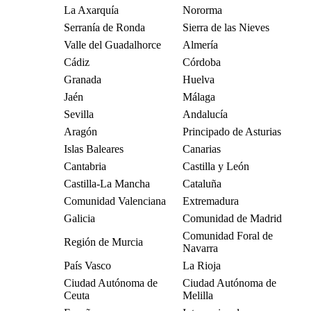
La Axarquía
Nororma
Serranía de Ronda
Sierra de las Nieves
Valle del Guadalhorce
Almería
Cádiz
Córdoba
Granada
Huelva
Jaén
Málaga
Sevilla
Andalucía
Aragón
Principado de Asturias
Islas Baleares
Canarias
Cantabria
Castilla y León
Castilla-La Mancha
Cataluña
Comunidad Valenciana
Extremadura
Galicia
Comunidad de Madrid
Comunidad Foral de
Región de Murcia
Navarra
País Vasco
La Rioja
Ciudad Autónoma de
Ciudad Autónoma de
Ceuta
Melilla