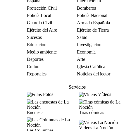
España
Internacional
Protección Civil
Bomberos
Policía Local
Policía Nacional
Guardia Civil
Armada Española
Ejército del Aire
Ejército de Tierra
Sucesos
Salud
Educación
Investigación
Medio ambiente
Economía
Deportes
Arte
Cultura
Iglesia Católica
Reportajes
Noticias del lector
Servicios
Fotos
Vídeos
Encuesta
Tiras cómicas
Vídeos La Noción
Las Columnas