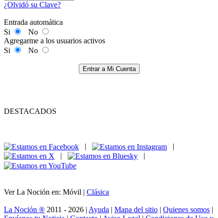
¿Olvidó su Clave?
Entrada automática
Si
No
Agregarme a los usuarios activos
Si
No
Entrar a Mi Cuenta
DESTACADOS
|
|
|
|
Ver La Noción en: Móvil |
Clásica
La Noción ®
2011 - 2026 |
Ayuda
|
Mapa del sitio
|
Quienes somos
|