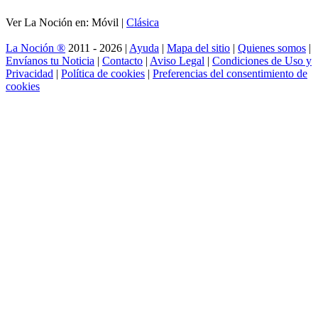
Ver La Noción en: Móvil |
Clásica
La Noción ®
2011 - 2026 |
Ayuda
|
Mapa del sitio
|
Quienes somos
|
Envíanos tu Noticia
|
Contacto
|
Aviso Legal
|
Condiciones de Uso y
Privacidad
|
Política de cookies
|
Preferencias del consentimiento de
cookies