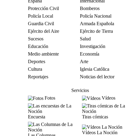
España
Internacional
Protección Civil
Bomberos
Policía Local
Policía Nacional
Guardia Civil
Armada Española
Ejército del Aire
Ejército de Tierra
Sucesos
Salud
Educación
Investigación
Medio ambiente
Economía
Deportes
Arte
Cultura
Iglesia Católica
Reportajes
Noticias del lector
Servicios
Fotos
Vídeos
Encuesta
Tiras cómicas
Vídeos La Noción
Las Columnas