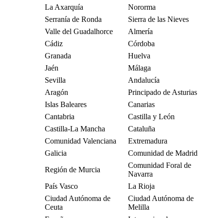
La Axarquía
Nororma
Serranía de Ronda
Sierra de las Nieves
Valle del Guadalhorce
Almería
Cádiz
Córdoba
Granada
Huelva
Jaén
Málaga
Sevilla
Andalucía
Aragón
Principado de Asturias
Islas Baleares
Canarias
Cantabria
Castilla y León
Castilla-La Mancha
Cataluña
Comunidad Valenciana
Extremadura
Galicia
Comunidad de Madrid
Comunidad Foral de
Región de Murcia
Navarra
País Vasco
La Rioja
Ciudad Autónoma de
Ciudad Autónoma de
Ceuta
Melilla