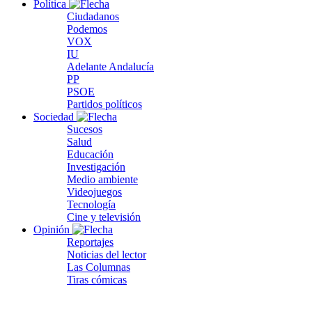
Política
Ciudadanos
Podemos
VOX
IU
Adelante Andalucía
PP
PSOE
Partidos políticos
Sociedad
Sucesos
Salud
Educación
Investigación
Medio ambiente
Videojuegos
Tecnología
Cine y televisión
Opinión
Reportajes
Noticias del lector
Las Columnas
Tiras cómicas