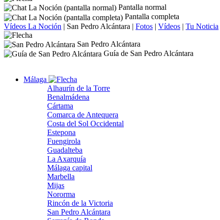
Pantalla normal
Pantalla completa
Vídeos La Noción
|
San Pedro Alcántara
|
Fotos
|
Vídeos
|
Tu Noticia
San Pedro Alcántara
Guía de San Pedro Alcántara
Málaga
Alhaurín de la Torre
Benalmádena
Cártama
Comarca de Antequera
Costa del Sol Occidental
Estepona
Fuengirola
Guadalteba
La Axarquía
Málaga capital
Marbella
Mijas
Nororma
Rincón de la Victoria
San Pedro Alcántara