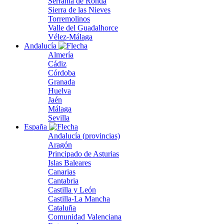
Serranía de Ronda
Sierra de las Nieves
Torremolinos
Valle del Guadalhorce
Vélez-Málaga
Andalucía
Almería
Cádiz
Córdoba
Granada
Huelva
Jaén
Málaga
Sevilla
España
Andalucía (provincias)
Aragón
Principado de Asturias
Islas Baleares
Canarias
Cantabria
Castilla y León
Castilla-La Mancha
Cataluña
Comunidad Valenciana