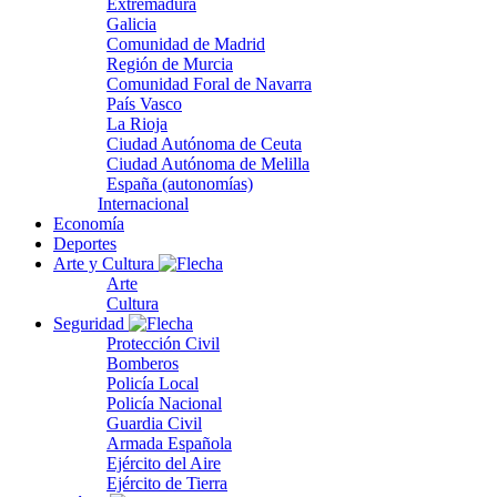
Extremadura
Galicia
Comunidad de Madrid
Región de Murcia
Comunidad Foral de Navarra
País Vasco
La Rioja
Ciudad Autónoma de Ceuta
Ciudad Autónoma de Melilla
España (autonomías)
Internacional
Economía
Deportes
Arte y Cultura
Arte
Cultura
Seguridad
Protección Civil
Bomberos
Policía Local
Policía Nacional
Guardia Civil
Armada Española
Ejército del Aire
Ejército de Tierra