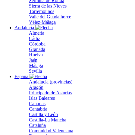
Serranía de Ronda
Sierra de las Nieves
Torremolinos
Valle del Guadalhorce
Vélez-Málaga
Andalucía
Almería
Cádiz
Córdoba
Granada
Huelva
Jaén
Málaga
Sevilla
España
Andalucía (provincias)
Aragón
Principado de Asturias
Islas Baleares
Canarias
Cantabria
Castilla y León
Castilla-La Mancha
Cataluña
Comunidad Valenciana