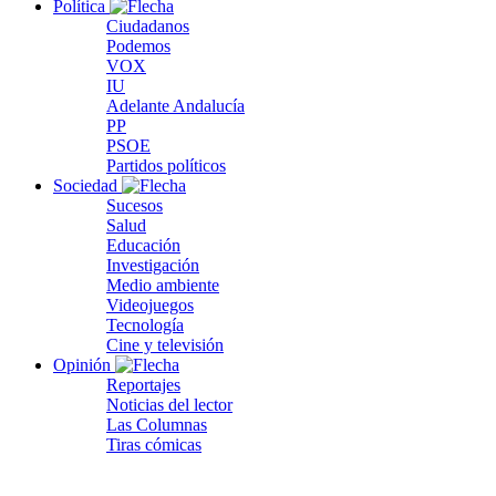
Política
Ciudadanos
Podemos
VOX
IU
Adelante Andalucía
PP
PSOE
Partidos políticos
Sociedad
Sucesos
Salud
Educación
Investigación
Medio ambiente
Videojuegos
Tecnología
Cine y televisión
Opinión
Reportajes
Noticias del lector
Las Columnas
Tiras cómicas