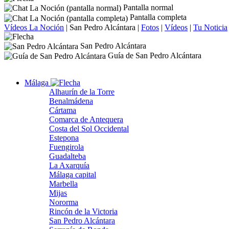
Pantalla normal
Pantalla completa
Vídeos La Noción
|
San Pedro Alcántara
|
Fotos
|
Vídeos
|
Tu Noticia
San Pedro Alcántara
Guía de San Pedro Alcántara
Málaga
Alhaurín de la Torre
Benalmádena
Cártama
Comarca de Antequera
Costa del Sol Occidental
Estepona
Fuengirola
Guadalteba
La Axarquía
Málaga capital
Marbella
Mijas
Nororma
Rincón de la Victoria
San Pedro Alcántara