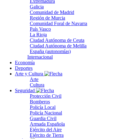
Extremadura
Galicia
Comunidad de Madrid
Región de Murcia
Comunidad Foral de Navarra
País Vasco
La Rioja
Ciudad Autónoma de Ceuta
Ciudad Autónoma de Melilla
España (autonomías)
Internacional
Economía
Deportes
Arte y Cultura
Arte
Cultura
Seguridad
Protección Civil
Bomberos
Policía Local
Policía Nacional
Guardia Civil
Armada Española
Ejército del Aire
Ejército de Tierra