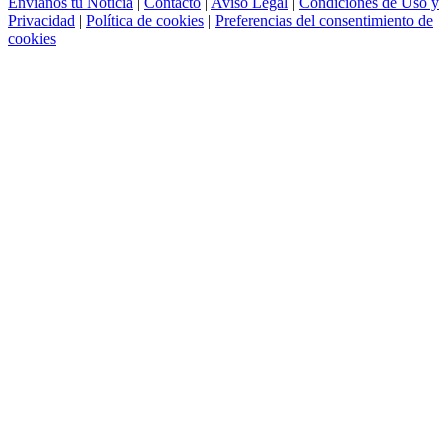
Ver La Noción en: Móvil |
Clásica
La Noción ®
2011 - 2026 |
Ayuda
|
Mapa del sitio
|
Quienes somos
|
Envíanos tu Noticia
|
Contacto
|
Aviso Legal
|
Condiciones de Uso y
Privacidad
|
Política de cookies
|
Preferencias del consentimiento de
cookies