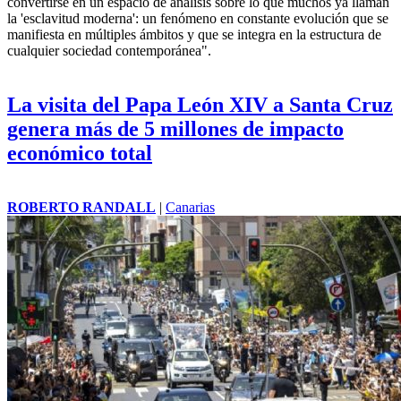
convertirse en un espacio de análisis sobre lo que muchos ya llaman
la 'esclavitud moderna': un fenómeno en constante evolución que se
manifiesta en múltiples ámbitos y que se integra en la estructura de
cualquier sociedad contemporánea".
La visita del Papa León XIV a Santa Cruz
genera más de 5 millones de impacto
económico total
ROBERTO RANDALL
|
Canarias