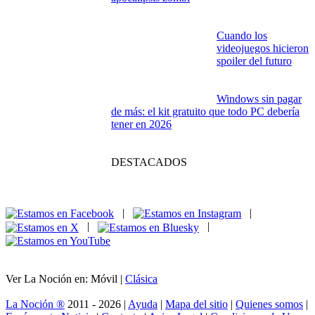
Cronología de The Walking Dead: guía
imprescindible para no perderse en el
apocalipsis zombi
Cuando los
videojuegos hicieron
spoiler del futuro
Windows sin pagar
de más: el kit gratuito que todo PC debería
tener en 2026
DESTACADOS
|
|
|
|