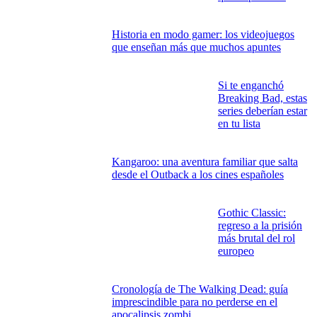
Escenas postcréditos
de Marvel: las pistas
secretas que nadie
quiere perderse
Historia en modo gamer: los videojuegos
que enseñan más que muchos apuntes
Si te enganchó
Breaking Bad, estas
series deberían estar
en tu lista
Kangaroo: una aventura familiar que salta
desde el Outback a los cines españoles
Gothic Classic:
regreso a la prisión
más brutal del rol
europeo