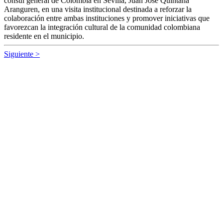
asesora de alcaldía, Andrea
Ruoppolo, han recibido hoy en el
Ayuntamiento al cónsul general
de
Colombia
en Sevilla, Juan
José Quintana Aranguren, en una
visita institucional destinada a
reforzar la colaboración entre
ambas instituciones y promover iniciativas que favorezcan la
integración cultural de la comunidad
colombia
na residente en el
municipio.
Siguiente >