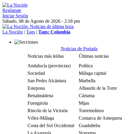
Regístrate
Iniciar Sesión
Sábado, 08 de Agosto de 2026 - 2:18 pm
La Noción
|
Tags
|
Tags: Colombia
Noticias de Portada
Noticias más leídas
Últimas noticias
Andalucía (provincias)
Política
Sociedad
Málaga capital
San Pedro Alcántara
Marbella
Estepona
Alhaurín de la Torre
Benalmádena
Cártama
Fuengirola
Mijas
Rincón de la Victoria
Torremolinos
Vélez-Málaga
Comarca de Antequera
Costa del Sol Occidental
Guadalteba
La Axarquía
Nororma