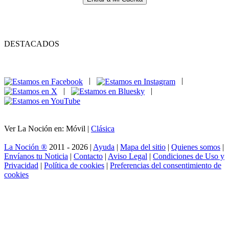
DESTACADOS
|
|
|
|
Ver La Noción en: Móvil |
Clásica
La Noción ®
2011 - 2026 |
Ayuda
|
Mapa del sitio
|
Quienes somos
|
Envíanos tu Noticia
|
Contacto
|
Aviso Legal
|
Condiciones de Uso y
Privacidad
|
Política de cookies
|
Preferencias del consentimiento de
cookies