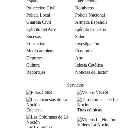
España
Internacional
Protección Civil
Bomberos
Policía Local
Policía Nacional
Guardia Civil
Armada Española
Ejército del Aire
Ejército de Tierra
Sucesos
Salud
Educación
Investigación
Medio ambiente
Economía
Deportes
Arte
Cultura
Iglesia Católica
Reportajes
Noticias del lector
Servicios
Fotos
Vídeos
Encuesta
Tiras cómicas
Vídeos La Noción
Las Columnas