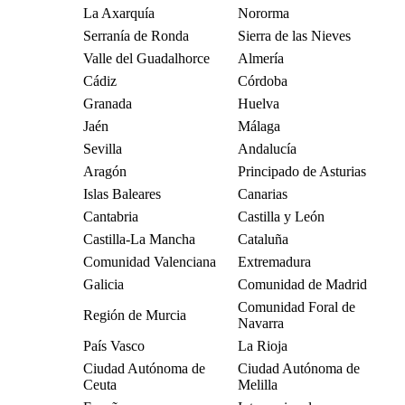
La Axarquía
Nororma
Serranía de Ronda
Sierra de las Nieves
Valle del Guadalhorce
Almería
Cádiz
Córdoba
Granada
Huelva
Jaén
Málaga
Sevilla
Andalucía
Aragón
Principado de Asturias
Islas Baleares
Canarias
Cantabria
Castilla y León
Castilla-La Mancha
Cataluña
Comunidad Valenciana
Extremadura
Galicia
Comunidad de Madrid
Comunidad Foral de
Región de Murcia
Navarra
País Vasco
La Rioja
Ciudad Autónoma de
Ciudad Autónoma de
Ceuta
Melilla