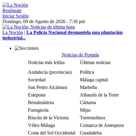
Regístrate
Iniciar Sesión
Domingo, 09 de Agosto de 2026 - 7:36 pm
La Noción
|
La Policía Nacional desmantela una plantación
industrial...
Noticias de Portada
Noticias más leídas
Últimas noticias
Andalucía (provincias)
Política
Sociedad
Málaga capital
San Pedro Alcántara
Marbella
Estepona
Alhaurín de la Torre
Benalmádena
Cártama
Fuengirola
Mijas
Rincón de la Victoria
Torremolinos
Vélez-Málaga
Comarca de Antequera
Costa del Sol Occidental
Guadalteba