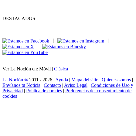
DESTACADOS
|
|
|
|
Ver La Noción en: Móvil |
Clásica
La Noción ®
2011 - 2026 |
Ayuda
|
Mapa del sitio
|
Quienes somos
|
Envíanos tu Noticia
|
Contacto
|
Aviso Legal
|
Condiciones de Uso y
Privacidad
|
Política de cookies
|
Preferencias del consentimiento de
cookies