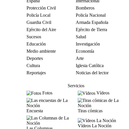
España
Internacional
Protección Civil
Bomberos
Policía Local
Policía Nacional
Guardia Civil
Armada Española
Ejército del Aire
Ejército de Tierra
Sucesos
Salud
Educación
Investigación
Medio ambiente
Economía
Deportes
Arte
Cultura
Iglesia Católica
Reportajes
Noticias del lector
Servicios
Fotos
Vídeos
Encuesta
Tiras cómicas
Vídeos La Noción
Las Columnas