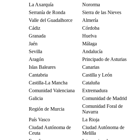
La Axarquía
Nororma
Serranía de Ronda
Sierra de las Nieves
Valle del Guadalhorce
Almería
Cádiz
Córdoba
Granada
Huelva
Jaén
Málaga
Sevilla
Andalucía
Aragón
Principado de Asturias
Islas Baleares
Canarias
Cantabria
Castilla y León
Castilla-La Mancha
Cataluña
Comunidad Valenciana
Extremadura
Galicia
Comunidad de Madrid
Comunidad Foral de
Región de Murcia
Navarra
País Vasco
La Rioja
Ciudad Autónoma de
Ciudad Autónoma de
Ceuta
Melilla