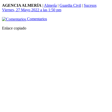
AGENCIA ALMERÍA
|
Almería
|
Guardia Civil
|
Sucesos
Viernes, 27 Mayo 2022 a las 1:50 pm
Comentarios
Enlace copiado