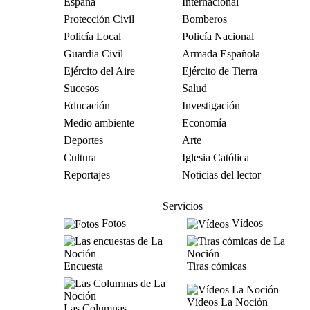
España
Internacional
Protección Civil
Bomberos
Policía Local
Policía Nacional
Guardia Civil
Armada Española
Ejército del Aire
Ejército de Tierra
Sucesos
Salud
Educación
Investigación
Medio ambiente
Economía
Deportes
Arte
Cultura
Iglesia Católica
Reportajes
Noticias del lector
Servicios
Fotos
Vídeos
Encuesta
Tiras cómicas
Vídeos La Noción
Las Columnas