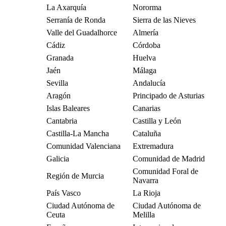
La Axarquía
Nororma
Serranía de Ronda
Sierra de las Nieves
Valle del Guadalhorce
Almería
Cádiz
Córdoba
Granada
Huelva
Jaén
Málaga
Sevilla
Andalucía
Aragón
Principado de Asturias
Islas Baleares
Canarias
Cantabria
Castilla y León
Castilla-La Mancha
Cataluña
Comunidad Valenciana
Extremadura
Galicia
Comunidad de Madrid
Comunidad Foral de
Región de Murcia
Navarra
País Vasco
La Rioja
Ciudad Autónoma de
Ciudad Autónoma de
Ceuta
Melilla