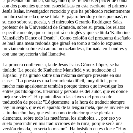
la presentación inicial, subrayando que "tenemos el placer de contar
con dos ponentes que son especialistas en esta escritora, el primero
Jesús Isaías, investigador recocido y que ha publicado recientemente
un libro sobre ella que se titula 'El pájaro herido y otros poemas', en
su caso sobre su poesía, y el miércoles Gerardo Rodríguez Salas,
profesor de la Universidad de Granada, sobre su prosa, los relatos
específicamente, que se impartirá en inglés y que se titula 'Katherine
Mansfield's Dance of Death'". Como colofón del programa diseñado
se hará una mesa redonda que girará en torno a todo lo expuesto
previamente sobre esta autora neozelandesa, formada en Londres y
con una trayectoria vital llamativa.
La primera conferencia, la de Jesús Isaías Gómez López, se ha
titulado 'La poesía de Katherine Mansfield y su traducción al
Español' y ha girado sobre una máxima siempre presente en sus
clases: "La poesía es una herramienta difícil, muy difícil, pero
mucho más apasionante también porque tienes que investigar los
entresijos filológicos, literarios y personales del autor, que es donde
mejor se vierte". Ha puntualizado las claves del proceso de
traducción de poesía: "Lógicamente, a la hora de traducir siempre
hay un sesgo, que es el aparato de la lengua meta, que se invierte en
la traducción; hay que evitar como traductor que se pierdan
elementos, sobre todo las metáforas, los símbolos…, por eso yo
suelo prescindir en mis traducciones de la rima, porque sería una
versión rimada, no sería lo mismo". Ha insistido en esa idea: "Hay