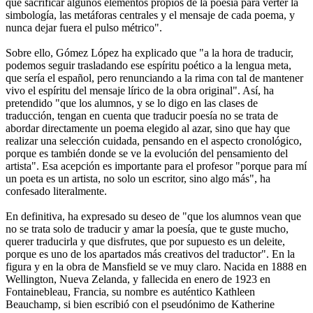
que sacrificar algunos elementos propios de la poesía para verter la
simbología, las metáforas centrales y el mensaje de cada poema, y
nunca dejar fuera el pulso métrico".
Sobre ello, Gómez López ha explicado que "a la hora de traducir,
podemos seguir trasladando ese espíritu poético a la lengua meta,
que sería el español, pero renunciando a la rima con tal de mantener
vivo el espíritu del mensaje lírico de la obra original". Así, ha
pretendido "que los alumnos, y se lo digo en las clases de
traducción, tengan en cuenta que traducir poesía no se trata de
abordar directamente un poema elegido al azar, sino que hay que
realizar una selección cuidada, pensando en el aspecto cronológico,
porque es también donde se ve la evolución del pensamiento del
artista". Esa acepción es importante para el profesor "porque para mí
un poeta es un artista, no solo un escritor, sino algo más", ha
confesado literalmente.
En definitiva, ha expresado su deseo de "que los alumnos vean que
no se trata solo de traducir y amar la poesía, que te guste mucho,
querer traducirla y que disfrutes, que por supuesto es un deleite,
porque es uno de los apartados más creativos del traductor". En la
figura y en la obra de Mansfield se ve muy claro. Nacida en 1888 en
Wellington, Nueva Zelanda, y fallecida en enero de 1923 en
Fontainebleau, Francia, su nombre es auténtico Kathleen
Beauchamp, si bien escribió con el pseudónimo de Katherine