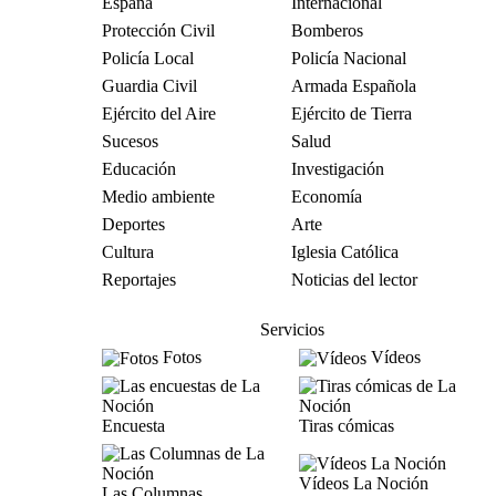
España
Internacional
Protección Civil
Bomberos
Policía Local
Policía Nacional
Guardia Civil
Armada Española
Ejército del Aire
Ejército de Tierra
Sucesos
Salud
Educación
Investigación
Medio ambiente
Economía
Deportes
Arte
Cultura
Iglesia Católica
Reportajes
Noticias del lector
Servicios
Fotos
Vídeos
Encuesta
Tiras cómicas
Vídeos La Noción
Las Columnas