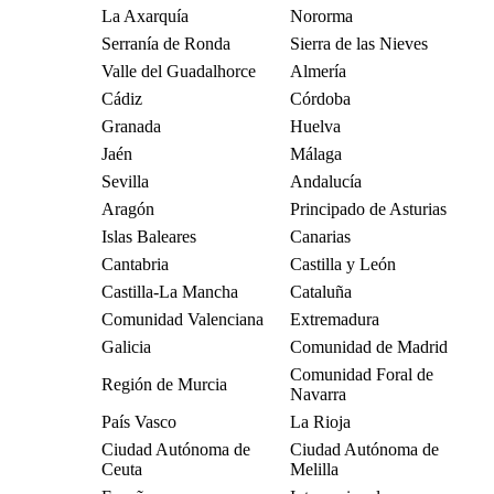
La Axarquía
Nororma
Serranía de Ronda
Sierra de las Nieves
Valle del Guadalhorce
Almería
Cádiz
Córdoba
Granada
Huelva
Jaén
Málaga
Sevilla
Andalucía
Aragón
Principado de Asturias
Islas Baleares
Canarias
Cantabria
Castilla y León
Castilla-La Mancha
Cataluña
Comunidad Valenciana
Extremadura
Galicia
Comunidad de Madrid
Comunidad Foral de
Región de Murcia
Navarra
País Vasco
La Rioja
Ciudad Autónoma de
Ciudad Autónoma de
Ceuta
Melilla