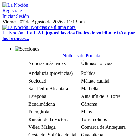
Regístrate
Iniciar Sesión
Viernes, 07 de Agosto de 2026 - 11:13 pm
La Noción
|
La UAL jugará las dos finales de voleibol e irá a por
los bronces...
Noticias de Portada
Noticias más leídas
Últimas noticias
Andalucía (provincias)
Política
Sociedad
Málaga capital
San Pedro Alcántara
Marbella
Estepona
Alhaurín de la Torre
Benalmádena
Cártama
Fuengirola
Mijas
Rincón de la Victoria
Torremolinos
Vélez-Málaga
Comarca de Antequera
Costa del Sol Occidental
Guadalteba