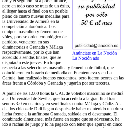
oro y el segundo irá a por el bronce,
pero en todo caso se trata de un éxito,
al llegar hasta el final con un posible
pleno de cuatro nuevas medallas para
la Universidad de Almería en la
competición autonómica. Los
equipos masculino y femenino de
vóley, por ese orden cronológico de
partidos, vencieron en sus
eliminatorias a Granada y Málaga
respectivamente, por lo que han
Anúnciate en La Noción
accedido a sendas finales, que se
La Noción ads
disputarán este jueves. En lo que
respecta a las selecciones masculina y femenina de fútbol, que
coincidieron en horario de mediodía en Fuentenueva y en La
Cartuja, han realizado buenos encuentros, pero fueron peores en las
áreas frente a Córdoba y Granada y jugarán por ser terceras.
A partir de las 12.00 horas la UAL de voleibol masculino se medirá
a la Universidad de Sevilla, que ha accedido a la gran final tras
sendos 3-0 en cuartos y en semifinales contra Málaga y Cádiz. A la
cita los chicos de Didi llegan después de haber mantenido una dura
lucha frente a la anfitriona Granada, saldada en el desempate. El
combinado almeriense, más fuerte en saque que su adversario, ha
ido a rachas de juego y lo ha pagado con tener que apurar en cinco