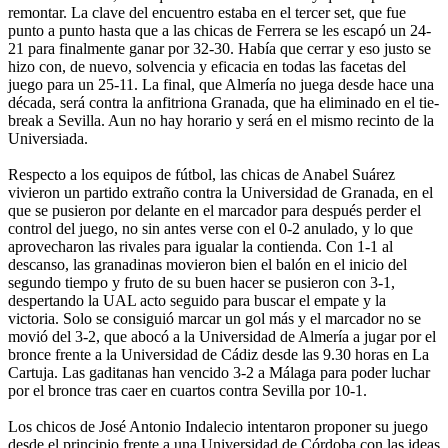
remontar. La clave del encuentro estaba en el tercer set, que fue
punto a punto hasta que a las chicas de Ferrera se les escapó un 24-
21 para finalmente ganar por 32-30. Había que cerrar y eso justo se
hizo con, de nuevo, solvencia y eficacia en todas las facetas del
juego para un 25-11. La final, que Almería no juega desde hace una
década, será contra la anfitriona Granada, que ha eliminado en el tie-
break a Sevilla. Aun no hay horario y será en el mismo recinto de la
Universiada.
Respecto a los equipos de fútbol, las chicas de Anabel Suárez
vivieron un partido extraño contra la Universidad de Granada, en el
que se pusieron por delante en el marcador para después perder el
control del juego, no sin antes verse con el 0-2 anulado, y lo que
aprovecharon las rivales para igualar la contienda. Con 1-1 al
descanso, las granadinas movieron bien el balón en el inicio del
segundo tiempo y fruto de su buen hacer se pusieron con 3-1,
despertando la UAL acto seguido para buscar el empate y la
victoria. Solo se consiguió marcar un gol más y el marcador no se
movió del 3-2, que abocó a la Universidad de Almería a jugar por el
bronce frente a la Universidad de Cádiz desde las 9.30 horas en La
Cartuja. Las gaditanas han vencido 3-2 a Málaga para poder luchar
por el bronce tras caer en cuartos contra Sevilla por 10-1.
Los chicos de José Antonio Indalecio intentaron proponer su juego
desde el principio frente a una Universidad de Córdoba con las ideas