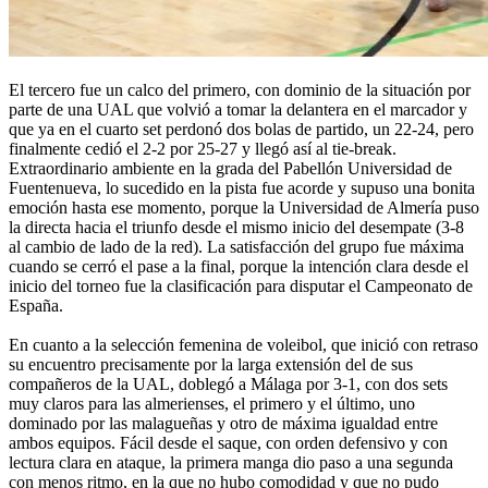
El tercero fue un calco del primero, con dominio de la situación por
parte de una UAL que volvió a tomar la delantera en el marcador y
que ya en el cuarto set perdonó dos bolas de partido, un 22-24, pero
finalmente cedió el 2-2 por 25-27 y llegó así al tie-break.
Extraordinario ambiente en la grada del Pabellón Universidad de
Fuentenueva, lo sucedido en la pista fue acorde y supuso una bonita
emoción hasta ese momento, porque la Universidad de Almería puso
la directa hacia el triunfo desde el mismo inicio del desempate (3-8
al cambio de lado de la red). La satisfacción del grupo fue máxima
cuando se cerró el pase a la final, porque la intención clara desde el
inicio del torneo fue la clasificación para disputar el Campeonato de
España.
En cuanto a la selección femenina de voleibol, que inició con retraso
su encuentro precisamente por la larga extensión del de sus
compañeros de la UAL, doblegó a Málaga por 3-1, con dos sets
muy claros para las almerienses, el primero y el último, uno
dominado por las malagueñas y otro de máxima igualdad entre
ambos equipos. Fácil desde el saque, con orden defensivo y con
lectura clara en ataque, la primera manga dio paso a una segunda
con menos ritmo, en la que no hubo comodidad y que no pudo