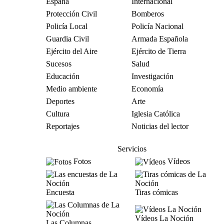
España
Internacional
Protección Civil
Bomberos
Policía Local
Policía Nacional
Guardia Civil
Armada Española
Ejército del Aire
Ejército de Tierra
Sucesos
Salud
Educación
Investigación
Medio ambiente
Economía
Deportes
Arte
Cultura
Iglesia Católica
Reportajes
Noticias del lector
Servicios
Fotos
Vídeos
Encuesta
Tiras cómicas
Vídeos La Noción
Las Columnas