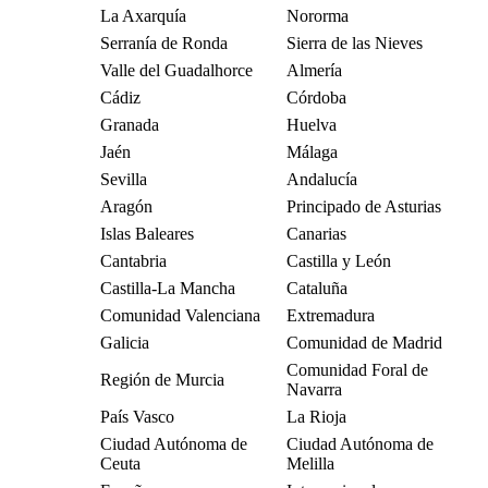
La Axarquía
Nororma
Serranía de Ronda
Sierra de las Nieves
Valle del Guadalhorce
Almería
Cádiz
Córdoba
Granada
Huelva
Jaén
Málaga
Sevilla
Andalucía
Aragón
Principado de Asturias
Islas Baleares
Canarias
Cantabria
Castilla y León
Castilla-La Mancha
Cataluña
Comunidad Valenciana
Extremadura
Galicia
Comunidad de Madrid
Comunidad Foral de
Región de Murcia
Navarra
País Vasco
La Rioja
Ciudad Autónoma de
Ciudad Autónoma de
Ceuta
Melilla