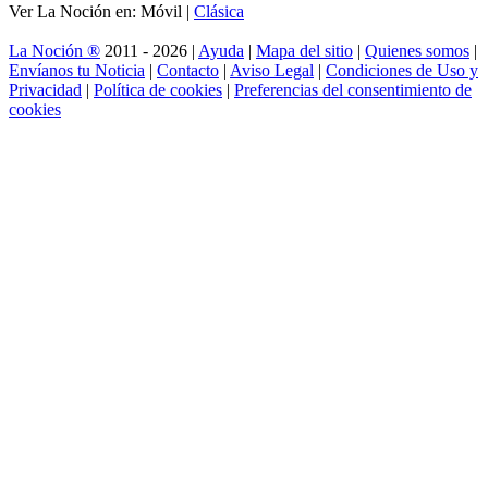
Ver La Noción en: Móvil |
Clásica
La Noción ®
2011 - 2026 |
Ayuda
|
Mapa del sitio
|
Quienes somos
|
Envíanos tu Noticia
|
Contacto
|
Aviso Legal
|
Condiciones de Uso y
Privacidad
|
Política de cookies
|
Preferencias del consentimiento de
cookies