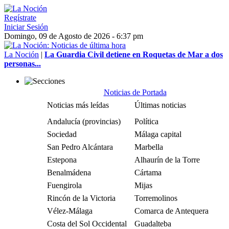
Regístrate
Iniciar Sesión
Domingo, 09 de Agosto de 2026 - 6:37 pm
La Noción
|
La Guardia Civil detiene en Roquetas de Mar a dos
personas...
Noticias de Portada
Noticias más leídas
Últimas noticias
Andalucía (provincias)
Política
Sociedad
Málaga capital
San Pedro Alcántara
Marbella
Estepona
Alhaurín de la Torre
Benalmádena
Cártama
Fuengirola
Mijas
Rincón de la Victoria
Torremolinos
Vélez-Málaga
Comarca de Antequera
Costa del Sol Occidental
Guadalteba