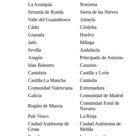
La Axarquía
Nororma
Serranía de Ronda
Sierra de las Nieves
Valle del Guadalhorce
Almería
Cádiz
Córdoba
Granada
Huelva
Jaén
Málaga
Sevilla
Andalucía
Aragón
Principado de Asturias
Islas Baleares
Canarias
Cantabria
Castilla y León
Castilla-La Mancha
Cataluña
Comunidad Valenciana
Extremadura
Galicia
Comunidad de Madrid
Comunidad Foral de
Región de Murcia
Navarra
País Vasco
La Rioja
Ciudad Autónoma de
Ciudad Autónoma de
Ceuta
Melilla