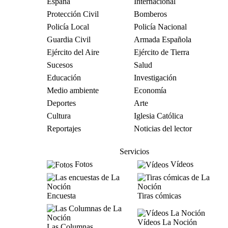
España
Internacional
Protección Civil
Bomberos
Policía Local
Policía Nacional
Guardia Civil
Armada Española
Ejército del Aire
Ejército de Tierra
Sucesos
Salud
Educación
Investigación
Medio ambiente
Economía
Deportes
Arte
Cultura
Iglesia Católica
Reportajes
Noticias del lector
Servicios
Fotos
Vídeos
Encuesta
Tiras cómicas
Vídeos La Noción
Las Columnas