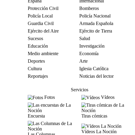
España
Internacional
Protección Civil
Bomberos
Policía Local
Policía Nacional
Guardia Civil
Armada Española
Ejército del Aire
Ejército de Tierra
Sucesos
Salud
Educación
Investigación
Medio ambiente
Economía
Deportes
Arte
Cultura
Iglesia Católica
Reportajes
Noticias del lector
Servicios
Fotos
Vídeos
Encuesta
Tiras cómicas
Vídeos La Noción
Las Columnas