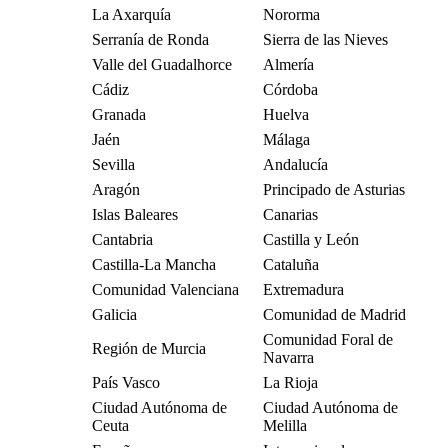
La Axarquía
Nororma
Serranía de Ronda
Sierra de las Nieves
Valle del Guadalhorce
Almería
Cádiz
Córdoba
Granada
Huelva
Jaén
Málaga
Sevilla
Andalucía
Aragón
Principado de Asturias
Islas Baleares
Canarias
Cantabria
Castilla y León
Castilla-La Mancha
Cataluña
Comunidad Valenciana
Extremadura
Galicia
Comunidad de Madrid
Comunidad Foral de
Región de Murcia
Navarra
País Vasco
La Rioja
Ciudad Autónoma de
Ciudad Autónoma de
Ceuta
Melilla