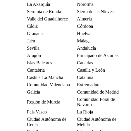
La Axarquía
Nororma
Serranía de Ronda
Sierra de las Nieves
Valle del Guadalhorce
Almería
Cádiz
Córdoba
Granada
Huelva
Jaén
Málaga
Sevilla
Andalucía
Aragón
Principado de Asturias
Islas Baleares
Canarias
Cantabria
Castilla y León
Castilla-La Mancha
Cataluña
Comunidad Valenciana
Extremadura
Galicia
Comunidad de Madrid
Comunidad Foral de
Región de Murcia
Navarra
País Vasco
La Rioja
Ciudad Autónoma de
Ciudad Autónoma de
Ceuta
Melilla