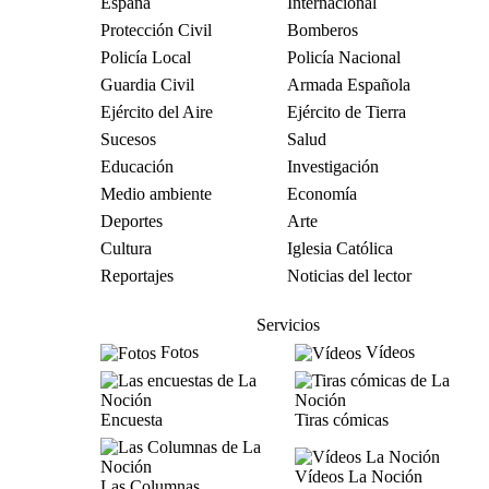
España
Internacional
Protección Civil
Bomberos
Policía Local
Policía Nacional
Guardia Civil
Armada Española
Ejército del Aire
Ejército de Tierra
Sucesos
Salud
Educación
Investigación
Medio ambiente
Economía
Deportes
Arte
Cultura
Iglesia Católica
Reportajes
Noticias del lector
Servicios
Fotos
Vídeos
Encuesta
Tiras cómicas
Vídeos La Noción
Las Columnas