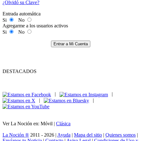
¿Olvidó su Clave?
Entrada automática
Si
No
Agregarme a los usuarios activos
Si
No
Entrar a Mi Cuenta
DESTACADOS
|
|
|
|
Ver La Noción en: Móvil |
Clásica
La Noción ®
2011 - 2026 |
Ayuda
|
Mapa del sitio
|
Quienes somos
|
Envíanos tu Noticia
|
Contacto
|
Aviso Legal
|
Condiciones de Uso y