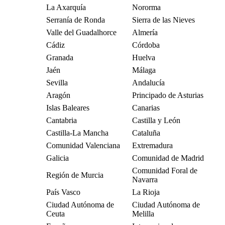
La Axarquía
Nororma
Serranía de Ronda
Sierra de las Nieves
Valle del Guadalhorce
Almería
Cádiz
Córdoba
Granada
Huelva
Jaén
Málaga
Sevilla
Andalucía
Aragón
Principado de Asturias
Islas Baleares
Canarias
Cantabria
Castilla y León
Castilla-La Mancha
Cataluña
Comunidad Valenciana
Extremadura
Galicia
Comunidad de Madrid
Comunidad Foral de
Región de Murcia
Navarra
País Vasco
La Rioja
Ciudad Autónoma de
Ciudad Autónoma de
Ceuta
Melilla