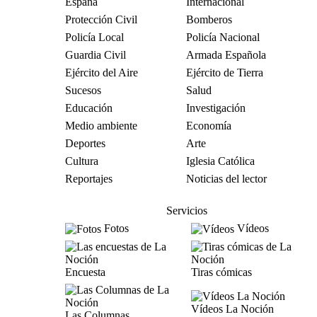
España
Internacional
Protección Civil
Bomberos
Policía Local
Policía Nacional
Guardia Civil
Armada Española
Ejército del Aire
Ejército de Tierra
Sucesos
Salud
Educación
Investigación
Medio ambiente
Economía
Deportes
Arte
Cultura
Iglesia Católica
Reportajes
Noticias del lector
Servicios
Fotos
Vídeos
Encuesta
Tiras cómicas
Vídeos La Noción
Las Columnas