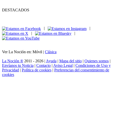
DESTACADOS
|
|
|
|
Ver La Noción en: Móvil |
Clásica
La Noción ®
2011 - 2026 |
Ayuda
|
Mapa del sitio
|
Quienes somos
|
Envíanos tu Noticia
|
Contacto
|
Aviso Legal
|
Condiciones de Uso y
Privacidad
|
Política de cookies
|
Preferencias del consentimiento de
cookies