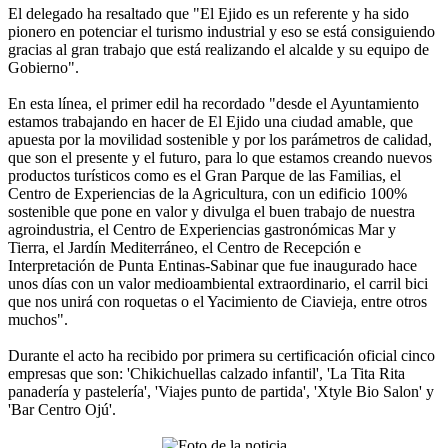
El delegado ha resaltado que "El Ejido es un referente y ha sido
pionero en potenciar el turismo industrial y eso se está consiguiendo
gracias al gran trabajo que está realizando el alcalde y su equipo de
Gobierno".
En esta línea, el primer edil ha recordado "desde el Ayuntamiento
estamos trabajando en hacer de El Ejido una ciudad amable, que
apuesta por la movilidad sostenible y por los parámetros de calidad,
que son el presente y el futuro, para lo que estamos creando nuevos
productos turísticos como es el Gran Parque de las Familias, el
Centro de Experiencias de la Agricultura, con un edificio 100%
sostenible que pone en valor y divulga el buen trabajo de nuestra
agroindustria, el Centro de Experiencias gastronómicas Mar y
Tierra, el Jardín Mediterráneo, el Centro de Recepción e
Interpretación de Punta Entinas-Sabinar que fue inaugurado hace
unos días con un valor medioambiental extraordinario, el carril bici
que nos unirá con roquetas o el Yacimiento de Ciavieja, entre otros
muchos".
Durante el acto ha recibido por primera su certificación oficial cinco
empresas que son: 'Chikichuellas calzado infantil', 'La Tita Rita
panadería y pastelería', 'Viajes punto de partida', 'Xtyle Bio Salon' y
'Bar Centro Ojú'.