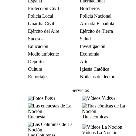
España
Internacional
Protección Civil
Bomberos
Policía Local
Policía Nacional
Guardia Civil
Armada Española
Ejército del Aire
Ejército de Tierra
Sucesos
Salud
Educación
Investigación
Medio ambiente
Economía
Deportes
Arte
Cultura
Iglesia Católica
Reportajes
Noticias del lector
Servicios
Fotos
Vídeos
Encuesta
Tiras cómicas
Vídeos La Noción
Las Columnas