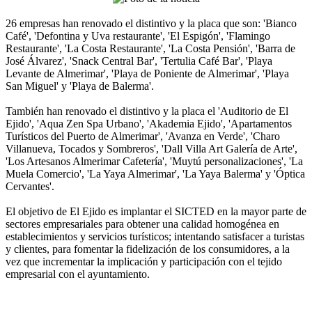
26 empresas han renovado el distintivo y la placa que son: 'Bianco
Café', 'Defontina y Uva restaurante', 'El Espigón', 'Flamingo
Restaurante', 'La Costa Restaurante', 'La Costa Pensión', 'Barra de
José Álvarez', 'Snack Central Bar', 'Tertulia Café Bar', 'Playa
Levante de Almerimar', 'Playa de Poniente de Almerimar', 'Playa
San Miguel' y 'Playa de Balerma'.
También han renovado el distintivo y la placa el 'Auditorio de El
Ejido', 'Aqua Zen Spa Urbano', 'Akademia Ejido', 'Apartamentos
Turísticos del Puerto de Almerimar', 'Avanza en Verde', 'Charo
Villanueva, Tocados y Sombreros', 'Dall Villa Art Galería de Arte',
'Los Artesanos Almerimar Cafetería', 'Muytú personalizaciones', 'La
Muela Comercio', 'La Yaya Almerimar', 'La Yaya Balerma' y 'Óptica
Cervantes'.
El objetivo de El Ejido es implantar el SICTED en la mayor parte de
sectores empresariales para obtener una calidad homogénea en
establecimientos y servicios turísticos; intentando satisfacer a turistas
y clientes, para fomentar la fidelización de los consumidores, a la
vez que incrementar la implicación y participación con el tejido
empresarial con el ayuntamiento.