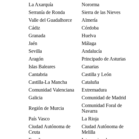
La Axarquía
Nororma
Serranía de Ronda
Sierra de las Nieves
Valle del Guadalhorce
Almería
Cádiz
Córdoba
Granada
Huelva
Jaén
Málaga
Sevilla
Andalucía
Aragón
Principado de Asturias
Islas Baleares
Canarias
Cantabria
Castilla y León
Castilla-La Mancha
Cataluña
Comunidad Valenciana
Extremadura
Galicia
Comunidad de Madrid
Comunidad Foral de
Región de Murcia
Navarra
País Vasco
La Rioja
Ciudad Autónoma de
Ciudad Autónoma de
Ceuta
Melilla