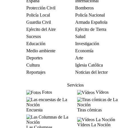
España
Internacional
Protección Civil
Bomberos
Policía Local
Policía Nacional
Guardia Civil
Armada Española
Ejército del Aire
Ejército de Tierra
Sucesos
Salud
Educación
Investigación
Medio ambiente
Economía
Deportes
Arte
Cultura
Iglesia Católica
Reportajes
Noticias del lector
Servicios
Fotos
Vídeos
Encuesta
Tiras cómicas
Vídeos La Noción
Las Columnas