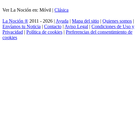
Ver La Noción en: Móvil |
Clásica
La Noción ®
2011 - 2026 |
Ayuda
|
Mapa del sitio
|
Quienes somos
|
Envíanos tu Noticia
|
Contacto
|
Aviso Legal
|
Condiciones de Uso y
Privacidad
|
Política de cookies
|
Preferencias del consentimiento de
cookies