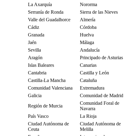
La Axarquía
Nororma
Serranía de Ronda
Sierra de las Nieves
Valle del Guadalhorce
Almería
Cádiz
Córdoba
Granada
Huelva
Jaén
Málaga
Sevilla
Andalucía
Aragón
Principado de Asturias
Islas Baleares
Canarias
Cantabria
Castilla y León
Castilla-La Mancha
Cataluña
Comunidad Valenciana
Extremadura
Galicia
Comunidad de Madrid
Comunidad Foral de
Región de Murcia
Navarra
País Vasco
La Rioja
Ciudad Autónoma de
Ciudad Autónoma de
Ceuta
Melilla