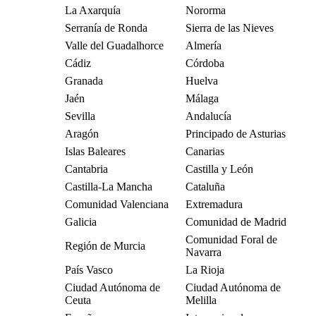
La Axarquía
Nororma
Serranía de Ronda
Sierra de las Nieves
Valle del Guadalhorce
Almería
Cádiz
Córdoba
Granada
Huelva
Jaén
Málaga
Sevilla
Andalucía
Aragón
Principado de Asturias
Islas Baleares
Canarias
Cantabria
Castilla y León
Castilla-La Mancha
Cataluña
Comunidad Valenciana
Extremadura
Galicia
Comunidad de Madrid
Comunidad Foral de
Región de Murcia
Navarra
País Vasco
La Rioja
Ciudad Autónoma de
Ciudad Autónoma de
Ceuta
Melilla