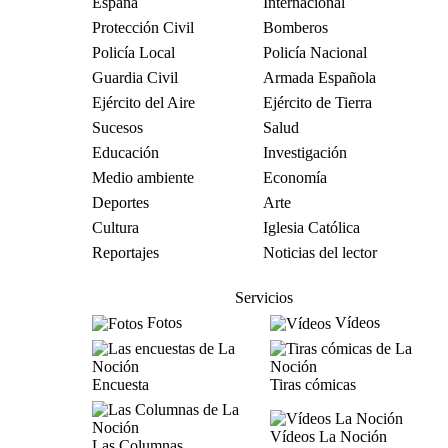
España
Internacional
Protección Civil
Bomberos
Policía Local
Policía Nacional
Guardia Civil
Armada Española
Ejército del Aire
Ejército de Tierra
Sucesos
Salud
Educación
Investigación
Medio ambiente
Economía
Deportes
Arte
Cultura
Iglesia Católica
Reportajes
Noticias del lector
Servicios
Fotos
Vídeos
Encuesta
Tiras cómicas
Vídeos La Noción
Las Columnas