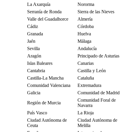
La Axarquía
Nororma
Serranía de Ronda
Sierra de las Nieves
Valle del Guadalhorce
Almería
Cádiz
Córdoba
Granada
Huelva
Jaén
Málaga
Sevilla
Andalucía
Aragón
Principado de Asturias
Islas Baleares
Canarias
Cantabria
Castilla y León
Castilla-La Mancha
Cataluña
Comunidad Valenciana
Extremadura
Galicia
Comunidad de Madrid
Comunidad Foral de
Región de Murcia
Navarra
País Vasco
La Rioja
Ciudad Autónoma de
Ciudad Autónoma de
Ceuta
Melilla