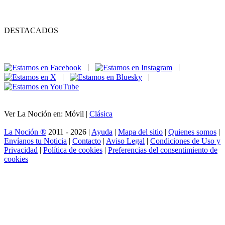
DESTACADOS
|
|
|
|
Ver La Noción en: Móvil |
Clásica
La Noción ®
2011 - 2026 |
Ayuda
|
Mapa del sitio
|
Quienes somos
|
Envíanos tu Noticia
|
Contacto
|
Aviso Legal
|
Condiciones de Uso y
Privacidad
|
Política de cookies
|
Preferencias del consentimiento de
cookies