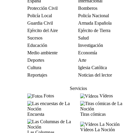
España
Internacional
Protección Civil
Bomberos
Policía Local
Policía Nacional
Guardia Civil
Armada Española
Ejército del Aire
Ejército de Tierra
Sucesos
Salud
Educación
Investigación
Medio ambiente
Economía
Deportes
Arte
Cultura
Iglesia Católica
Reportajes
Noticias del lector
Servicios
Fotos
Vídeos
Encuesta
Tiras cómicas
Vídeos La Noción
Las Columnas